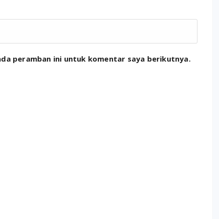
ada peramban ini untuk komentar saya berikutnya.