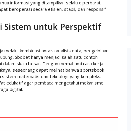
a informasi yang ditampilkan selalu diperbarui.
pat beroperasi secara efisien, stabil, dan responsif
Sistem untuk Perspektif
 melalui kombinasi antara analisis data, pengelolaan
rhubung.
Sbobet
hanya menjadi salah satu contoh
i dalam skala besar. Dengan memahami cara kerja
aliknya, seseorang dapat melihat bahwa sportsbook
ah sistem matematis dan teknologi yang kompleks.
ifat edukatif agar pembaca mengetahui mekanisme
raga digital.