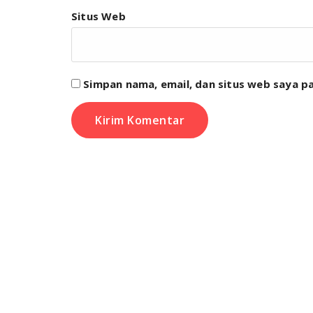
Situs Web
Simpan nama, email, dan situs web saya p