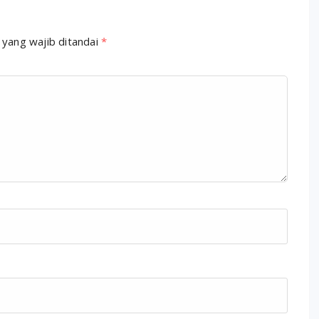
 yang wajib ditandai
*