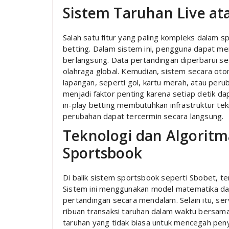
Sistem Taruhan Live ata
Salah satu fitur yang paling kompleks dalam s
betting. Dalam sistem ini, pengguna dapat m
berlangsung. Data pertandingan diperbarui se
olahraga global. Kemudian, sistem secara oto
lapangan, seperti gol, kartu merah, atau peru
menjadi faktor penting karena setiap detik d
in-play betting membutuhkan infrastruktur te
perubahan dapat tercermin secara langsung.
Teknologi dan Algoritma
Sportsbook
Di balik sistem sportsbook seperti Sbobet, t
Sistem ini menggunakan model matematika dan
pertandingan secara mendalam. Selain itu, se
ribuan transaksi taruhan dalam waktu bersam
taruhan yang tidak biasa untuk mencegah penya