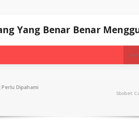
 Doang Yang Benar Benar Mengg
Search
for:
 Perlu Dipahami
Sbobet: C