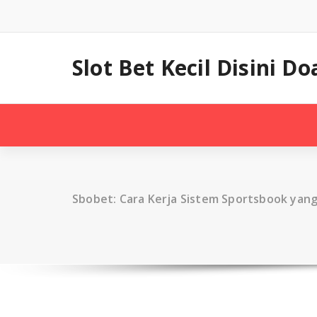
Skip
to
content
Slot Bet Kecil Disini
Sbobet: Cara Kerja Sistem Sportsbook yang