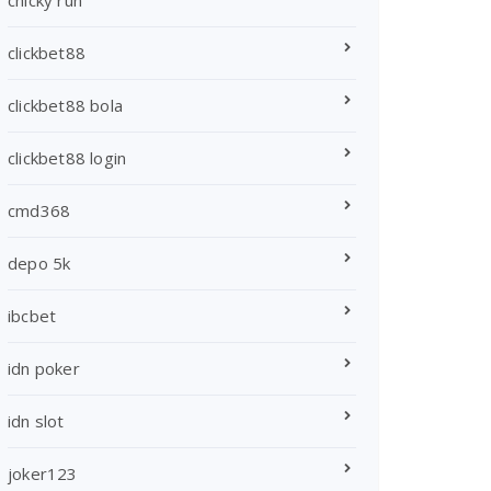
chicky run
clickbet88
clickbet88 bola
clickbet88 login
cmd368
depo 5k
ibcbet
idn poker
idn slot
joker123