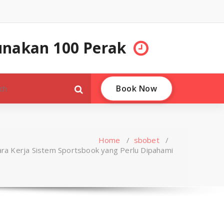
unakan 100 Perak
Book Now
Home
/
sbobet
/
ara Kerja Sistem Sportsbook yang Perlu Dipahami