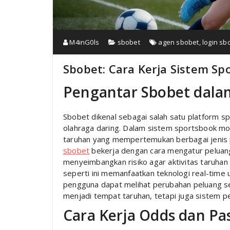
M4inG0ls
sbobet
agen sbobet
,
login sb
Sbobet: Cara Kerja Sistem Sp
Pengantar Sbobet dala
Sbobet
dikenal sebagai salah satu platform s
olahraga daring. Dalam sistem sportsbook mo
taruhan yang mempertemukan berbagai jenis pr
sbobet
bekerja dengan cara mengatur peluang
menyeimbangkan risiko agar aktivitas taruhan t
seperti ini memanfaatkan teknologi real-time
pengguna dapat melihat perubahan peluang se
menjadi tempat taruhan, tetapi juga sistem p
Cara Kerja Odds dan Pa