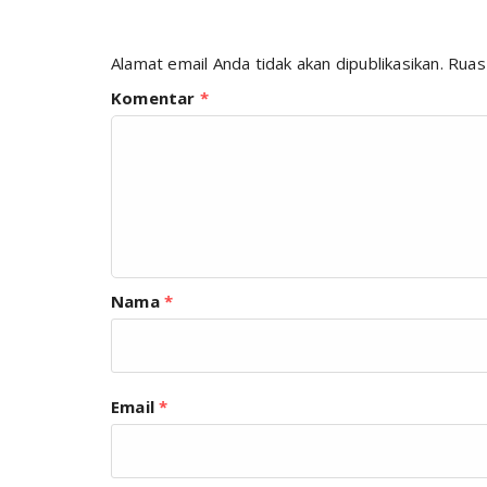
Alamat email Anda tidak akan dipublikasikan.
Ruas
Komentar
*
Nama
*
Email
*