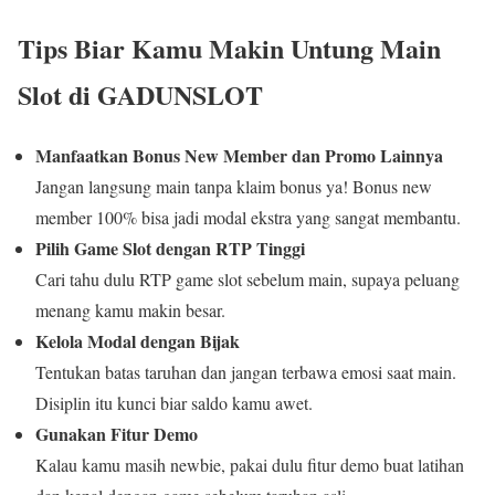
Tips Biar Kamu Makin Untung Main
Slot di GADUNSLOT
Manfaatkan Bonus New Member dan Promo Lainnya
Jangan langsung main tanpa klaim bonus ya! Bonus new
member 100% bisa jadi modal ekstra yang sangat membantu.
Pilih Game Slot dengan RTP Tinggi
Cari tahu dulu RTP game slot sebelum main, supaya peluang
menang kamu makin besar.
Kelola Modal dengan Bijak
Tentukan batas taruhan dan jangan terbawa emosi saat main.
Disiplin itu kunci biar saldo kamu awet.
Gunakan Fitur Demo
Kalau kamu masih newbie, pakai dulu fitur demo buat latihan