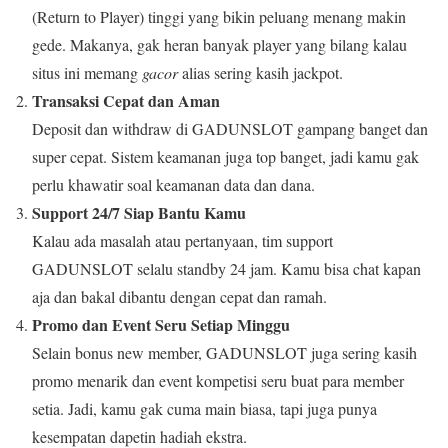
(Return to Player) tinggi yang bikin peluang menang makin
gede. Makanya, gak heran banyak player yang bilang kalau
situs ini memang
gacor
alias sering kasih jackpot.
Transaksi Cepat dan Aman
Deposit dan withdraw di GADUNSLOT gampang banget dan
super cepat. Sistem keamanan juga top banget, jadi kamu gak
perlu khawatir soal keamanan data dan dana.
Support 24/7 Siap Bantu Kamu
Kalau ada masalah atau pertanyaan, tim support
GADUNSLOT selalu standby 24 jam. Kamu bisa chat kapan
aja dan bakal dibantu dengan cepat dan ramah.
Promo dan Event Seru Setiap Minggu
Selain bonus new member, GADUNSLOT juga sering kasih
promo menarik dan event kompetisi seru buat para member
setia. Jadi, kamu gak cuma main biasa, tapi juga punya
kesempatan dapetin hadiah ekstra.