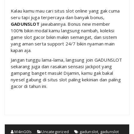
Kalau kamu mau cari situs slot online yang gak cuma
seru tapi juga terpercaya dan banyak bonus,
GADUNSLOT
jawabannya. Bonus new member
100% bikin modal kamu langsung nambah, koleksi
game slot gacor bikin makin semangat, dan sistem
yang aman serta support 24/7 bikin nyaman main
kapan aja.
Jangan tunggu lama-lama, langsung join GADUNSLOT
sekarang juga dan rasakan sensasi jackpot yang
gampang banget masuk! Dijamin, kamu gak bakal
nyesel gabung di situs slot paling kekinian dan paling
gacor di tahun ini.
M4inG0ls
Uncategorized
gadunslot
,
gadunslot