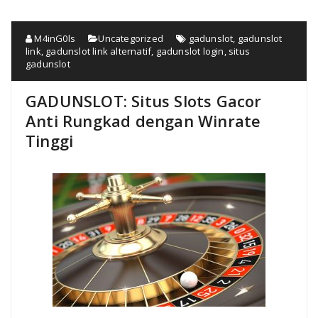
M4inG0ls
Uncategorized
gadunslot
,
gadunslot
link
,
gadunslot link alternatif
,
gadunslot login
,
situs
gadunslot
GADUNSLOT: Situs Slots Gacor
Anti Rungkad dengan Winrate
Tinggi