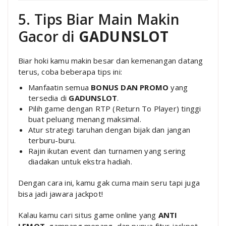
5. Tips Biar Main Makin
Gacor di
GADUNSLOT
Biar hoki kamu makin besar dan kemenangan datang
terus, coba beberapa tips ini:
Manfaatin semua
BONUS DAN PROMO
yang
tersedia di
GADUNSLOT
.
Pilih game dengan RTP (Return To Player) tinggi
buat peluang menang maksimal.
Atur strategi taruhan dengan bijak dan jangan
terburu-buru.
Rajin ikutan event dan turnamen yang sering
diadakan untuk ekstra hadiah.
Dengan cara ini, kamu gak cuma main seru tapi juga
bisa jadi jawara jackpot!
Kalau kamu cari situs game online yang
ANTI
LEMOT
, gampang menang, dan punya fitur jackpot