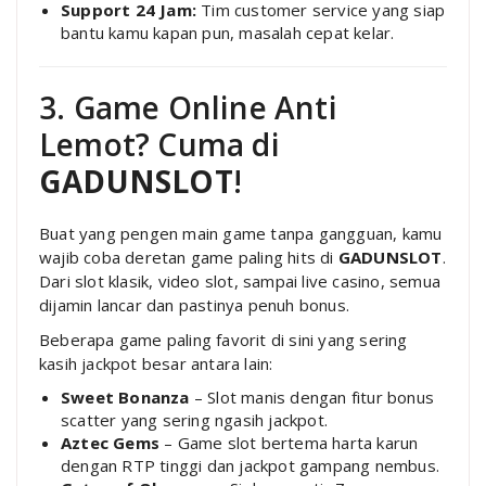
Support 24 Jam:
Tim customer service yang siap
bantu kamu kapan pun, masalah cepat kelar.
3. Game Online Anti
Lemot? Cuma di
GADUNSLOT
!
Buat yang pengen main game tanpa gangguan, kamu
wajib coba deretan game paling hits di
GADUNSLOT
.
Dari slot klasik, video slot, sampai live casino, semua
dijamin lancar dan pastinya penuh bonus.
Beberapa game paling favorit di sini yang sering
kasih jackpot besar antara lain:
Sweet Bonanza
– Slot manis dengan fitur bonus
scatter yang sering ngasih jackpot.
Aztec Gems
– Game slot bertema harta karun
dengan RTP tinggi dan jackpot gampang nembus.