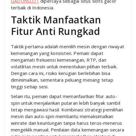
GADUNSLOT
dipercaya sebagai situs slots gacor
terbaik di Indonesia.
Taktik Manfaatkan
Fitur Anti Rungkad
Taktik pertama adalah memilih mesin dengan riwayat
kemenangan yang konsisten. Pemain dapat
mengamati frekuensi kemenangan, RTP, dan
volatilitas mesin untuk menentukan pilihan terbaik.
Dengan cara ini, risiko kerugian berlebihan bisa
diminimalkan, sementara peluang menang tetap
tinggi setiap sesi.
Selain itu, pemain dapat memanfaatkan fitur auto-
spin untuk menjalankan putaran lebih banyak sambil
tetap mengawasi hasil. Kombinasi strategi pemilihan
mesin dan auto-spin membantu memaksimalkan
winrate dan keuntungan tanpa harus terus-menerus
mengeklik manual. Penilaian data kemenangan secara