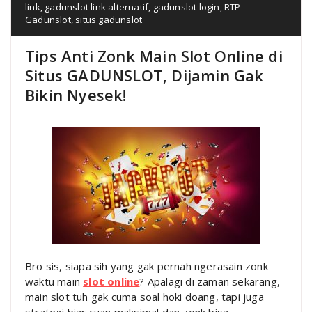
link
,
gadunslot link alternatif
,
gadunslot login
,
RTP
Gadunslot
,
situs gadunslot
Tips Anti Zonk Main Slot Online di
Situs GADUNSLOT, Dijamin Gak
Bikin Nyesek!
Bro sis, siapa sih yang gak pernah ngerasain zonk
waktu main
slot online
? Apalagi di zaman sekarang,
main slot tuh gak cuma soal hoki doang, tapi juga
strategi biar cuan maksimal dan zonk bisa