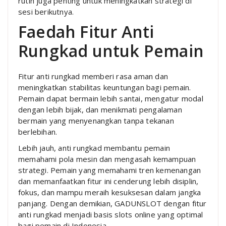
rutin juga penting untuk meningkatkan strategi di
sesi berikutnya.
Faedah Fitur Anti
Rungkad untuk Pemain
Fitur anti rungkad memberi rasa aman dan
meningkatkan stabilitas keuntungan bagi pemain.
Pemain dapat bermain lebih santai, mengatur modal
dengan lebih bijak, dan menikmati pengalaman
bermain yang menyenangkan tanpa tekanan
berlebihan.
Lebih jauh, anti rungkad membantu pemain
memahami pola mesin dan mengasah kemampuan
strategi. Pemain yang memahami tren kemenangan
dan memanfaatkan fitur ini cenderung lebih disiplin,
fokus, dan mampu meraih kesuksesan dalam jangka
panjang. Dengan demikian, GADUNSLOT dengan fitur
anti rungkad menjadi basis slots online yang optimal
bagi pemain di Indonesia.