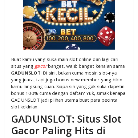
Buat kamu yang suka main slot online dan lagi cari
situs yang
gacor
banget, wajib banget kenalan sama
GADUNSLOT
! Di sini, bukan cuma mesin slot-nya
yang juara, tapi juga bonus new member yang bikin
kamu langsung cuan. Siapa sih yang gak suka dapetin
bonus 100% cuma dengan daftar? Yuk, simak kenapa
GADUNSLOT jadi pilihan utama buat para pecinta
slot kekinian.
GADUNSLOT: Situs Slot
Gacor Paling Hits di