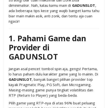
diminimalisir. Nah, kalau kamu main di
GADUNSLOT
,
ada beberapa tips kece yang wajib banget kamu tahu
biar main makin asik, anti zonk, dan tentu aja cuan
ngacir!
1. Pahami Game dan
Provider di
GADUNSLOT
Jangan asal pencet tombol spin aja, gengs! Pertama,
lo harus paham dulu karakter game yang lo mainin. Di
GADUNSLOT
, banyak banget pilihan provider top
kayak Pragmatic Play, PG Soft, dan Microgaming.
Masing-masing game punya tingkat volatilitas dan
RTP (Return to Player) yang beda-beda.
Pilih game yang RTP-nya di atas 96% buat peluang