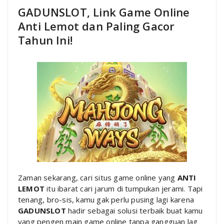
GADUNSLOT, Link Game Online
Anti Lemot dan Paling Gacor
Tahun Ini!
Zaman sekarang, cari situs game online yang
ANTI
LEMOT
itu ibarat cari jarum di tumpukan jerami. Tapi
tenang, bro-sis, kamu gak perlu pusing lagi karena
GADUNSLOT
hadir sebagai solusi terbaik buat kamu
yang pengen main game online tanpa gangguan lag