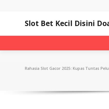
Skip
to
content
Slot Bet Kecil Disini
Rahasia Slot Gacor 2025: Kupas Tuntas Pe