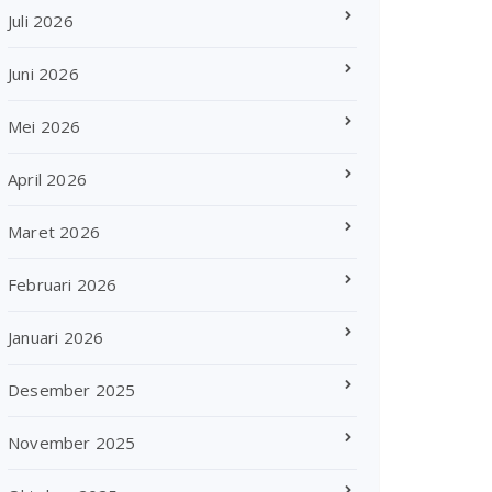
Juli 2026
Juni 2026
Mei 2026
April 2026
Maret 2026
Februari 2026
Januari 2026
Desember 2025
November 2025