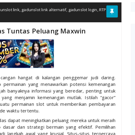
unslot link
,
gadunslot link alternatif
,
gadunslot login
,
RTP
pas Tuntas Peluang Maxwin
cangan hangat di kalangan penggemar judi daring.
p permainan yang menawarkan potensi kemenangan
gah banyaknya informasi yang beredar, penting untuk
 yang menjamin kemenangan mutlak. Istilah “gacor”
 suatu permainan slot untuk memberikan pembayaran
ode waktu tertentu.
rdas dapat meningkatkan peluang mereka untuk meraih
asar dan strategi bermain yang efektif. Pemilihan
i langkah awal yang krusial. Situs-situs terpercaya