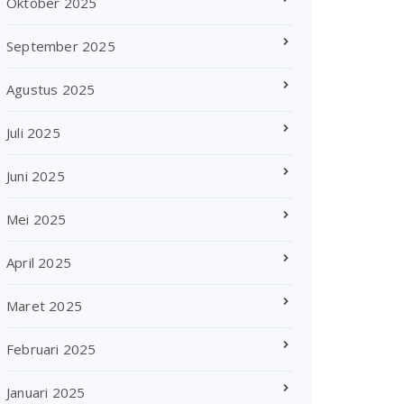
Oktober 2025
September 2025
Agustus 2025
Juli 2025
Juni 2025
Mei 2025
April 2025
Maret 2025
Februari 2025
Januari 2025