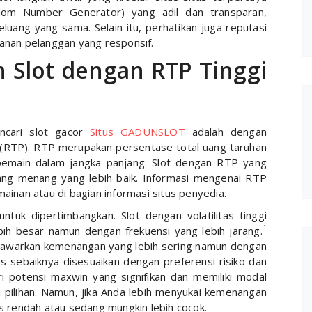
m Number Generator) yang adil dan transparan,
uang yang sama. Selain itu, perhatikan juga reputasi
anan pelanggan yang responsif.
ih Slot dengan RTP Tinggi
ncari slot gacor
Situs GADUNSLOT
adalah dengan
(RTP). RTP merupakan persentase total uang taruhan
pemain dalam jangka panjang. Slot dengan RTP yang
uang menang yang lebih baik. Informasi mengenai RTP
ainan atau di bagian informasi situs penyedia.
g untuk dipertimbangkan.
Slot dengan volatilitas tinggi
1
h besar namun dengan frekuensi yang lebih jarang.
menawarkan kemenangan yang lebih sering namun dengan
ilitas sebaiknya disesuaikan dengan preferensi risiko dan
ri potensi maxwin yang signifikan dan memiliki modal
adi pilihan. Namun, jika Anda lebih menyukai kemenangan
tas rendah atau sedang mungkin lebih cocok.