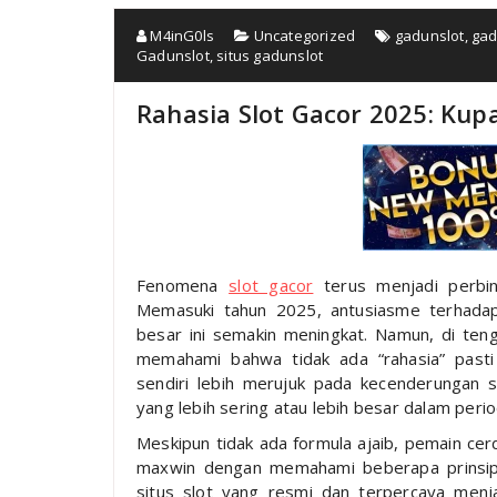
M4inG0ls
Uncategorized
gadunslot
,
gad
Gadunslot
,
situs gadunslot
Rahasia Slot Gacor 2025: Ku
Fenomena
slot gacor
terus menjadi perbin
Memasuki tahun 2025, antusiasme terhada
besar ini semakin meningkat. Namun, di ten
memahami bahwa tidak ada “rahasia” pasti
sendiri lebih merujuk pada kecenderungan
yang lebih sering atau lebih besar dalam peri
Meskipun tidak ada formula ajaib, pemain ce
maxwin dengan memahami beberapa prinsip d
situs slot yang resmi dan terpercaya menjad