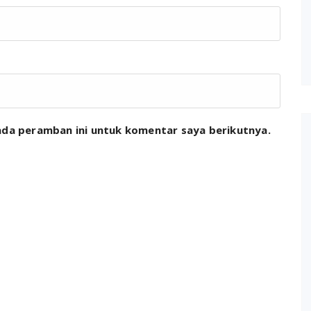
ada peramban ini untuk komentar saya berikutnya.