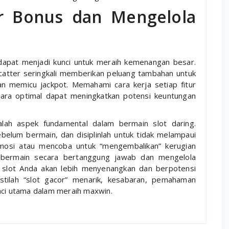
r Bonus dan Mengelola
 dapat menjadi kunci untuk meraih kemenangan besar.
olScatter seringkali memberikan peluang tambahan untuk
 memicu jackpot. Memahami cara kerja setiap fitur
ra optimal dapat meningkatkan potensi keuntungan
alah aspek fundamental dalam bermain slot daring.
elum bermain, dan disiplinlah untuk tidak melampaui
emosi atau mencoba untuk “mengembalikan” kerugian
 bermain secara bertanggung jawab dan mengelola
 slot Anda akan lebih menyenangkan dan berpotensi
stilah “slot gacor” menarik, kesabaran, pemahaman
nci utama dalam meraih maxwin.