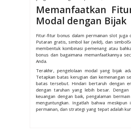
Memanfaatkan Fitu
Modal dengan Bijak
Fitur-fitur bonus dalam permainan slot juga
Putaran gratis, simbol liar (wild), dan simb
membentuk kombinasi pemenang atau bahkan
bonus dan bagaimana memanfaatkannya seca
Anda.
Terakhir, pengelolaan modal yang bijak ad
Tetapkan batas kerugian dan kemenangan seb
batas tersebut. Hindari bertaruh dengan 
dengan taruhan yang lebih besar. Dengan
keuangan dengan baik, pengalaman bermain
menguntungkan. Ingatlah bahwa meskipun i
permainan, dan strategi yang tepat adalah ku