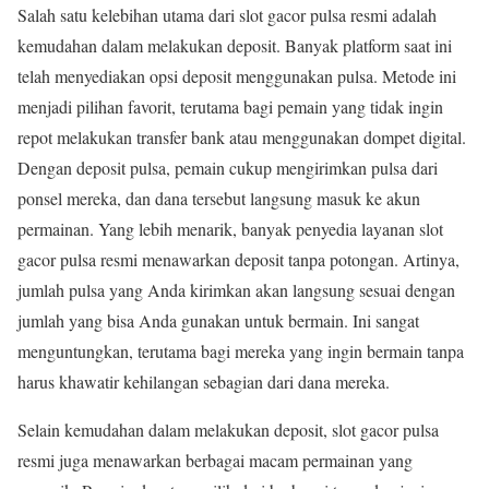
Salah satu kelebihan utama dari slot gacor pulsa resmi adalah
kemudahan dalam melakukan deposit. Banyak platform saat ini
telah menyediakan opsi deposit menggunakan pulsa. Metode ini
menjadi pilihan favorit, terutama bagi pemain yang tidak ingin
repot melakukan transfer bank atau menggunakan dompet digital.
Dengan deposit pulsa, pemain cukup mengirimkan pulsa dari
ponsel mereka, dan dana tersebut langsung masuk ke akun
permainan. Yang lebih menarik, banyak penyedia layanan slot
gacor pulsa resmi menawarkan deposit tanpa potongan. Artinya,
jumlah pulsa yang Anda kirimkan akan langsung sesuai dengan
jumlah yang bisa Anda gunakan untuk bermain. Ini sangat
menguntungkan, terutama bagi mereka yang ingin bermain tanpa
harus khawatir kehilangan sebagian dari dana mereka.
Selain kemudahan dalam melakukan deposit, slot gacor pulsa
resmi juga menawarkan berbagai macam permainan yang