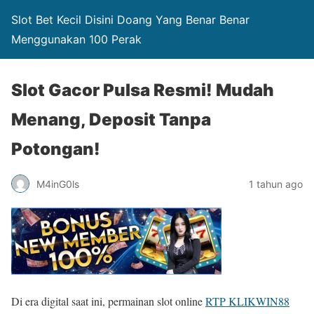
Slot Bet Kecil Disini Doang Yang Benar Benar
Menggunakan 100 Perak
Slot Gacor Pulsa Resmi! Mudah
Menang, Deposit Tanpa
Potongan!
M4inG0ls
1 tahun ago
Di era digital saat ini, permainan slot online
RTP KLIKWIN88