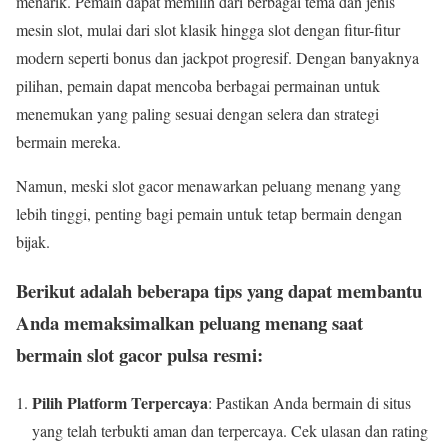
menarik. Pemain dapat memilih dari berbagai tema dan jenis
mesin slot, mulai dari slot klasik hingga slot dengan fitur-fitur
modern seperti bonus dan jackpot progresif. Dengan banyaknya
pilihan, pemain dapat mencoba berbagai permainan untuk
menemukan yang paling sesuai dengan selera dan strategi
bermain mereka.
Namun, meski slot gacor menawarkan peluang menang yang
lebih tinggi, penting bagi pemain untuk tetap bermain dengan
bijak.
Berikut adalah beberapa tips yang dapat membantu
Anda memaksimalkan peluang menang saat
bermain slot gacor pulsa resmi:
Pilih Platform Terpercaya
: Pastikan Anda bermain di situs
yang telah terbukti aman dan terpercaya. Cek ulasan dan rating