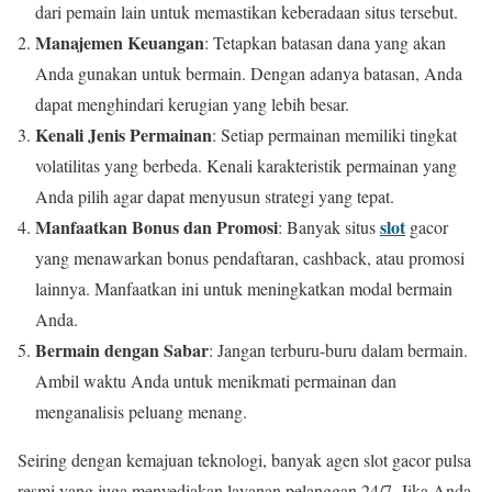
dari pemain lain untuk memastikan keberadaan situs tersebut.
Manajemen Keuangan
: Tetapkan batasan dana yang akan
Anda gunakan untuk bermain. Dengan adanya batasan, Anda
dapat menghindari kerugian yang lebih besar.
Kenali Jenis Permainan
: Setiap permainan memiliki tingkat
volatilitas yang berbeda. Kenali karakteristik permainan yang
Anda pilih agar dapat menyusun strategi yang tepat.
Manfaatkan Bonus dan Promosi
slot
: Banyak situs
gacor
yang menawarkan bonus pendaftaran, cashback, atau promosi
lainnya. Manfaatkan ini untuk meningkatkan modal bermain
Anda.
Bermain dengan Sabar
: Jangan terburu-buru dalam bermain.
Ambil waktu Anda untuk menikmati permainan dan
menganalisis peluang menang.
Seiring dengan kemajuan teknologi, banyak agen slot gacor pulsa
resmi yang juga menyediakan layanan pelanggan 24/7. Jika Anda