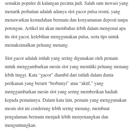
semakin populer di kalangan pecinta judi. Salah satu inovasi yang
menarik perhatian adalah adanya slot gacor pulsa resmi, yang
menawarkan kemudahan bermain dan kenyamanan deposit tanpa
potongan. Artikel ini akan membahas lebih dalam mengenai apa
itu slot gacor, kelebihan menggunakan pulsa, serta tips untuk
memaksimalkan peluang menang.
Slot gacor adalah istilah yang sering digunakan oleh pemain
untuk menggambarkan mesin slot yang memiliki peluang menang
lebih tinggi. Kata “gacor” diambil dari istilah dalam dunia
perikanan yang berarti “berbunyi” atau “aktif,” yang
menggambarkan mesin slot yang sering memberikan hadiah
kepada pemainnya. Dalam kata lain, pemain yang menggunakan
mesin slot ini cenderung lebih sering menang, membuat
pengalaman bermain menjadi lebih menyenangkan dan
menguntungkan.