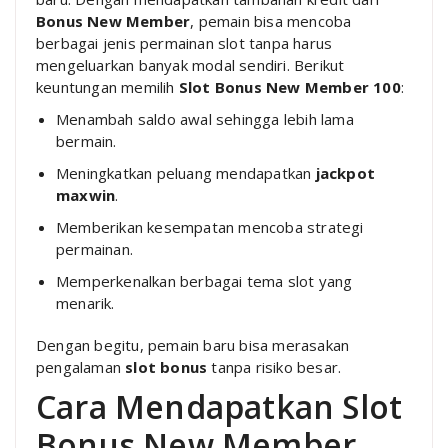
Bonus New Member
, pemain bisa mencoba
berbagai jenis permainan slot tanpa harus
mengeluarkan banyak modal sendiri. Berikut
keuntungan memilih
Slot Bonus New Member 100
:
Menambah saldo awal sehingga lebih lama
bermain.
Meningkatkan peluang mendapatkan
jackpot
maxwin
.
Memberikan kesempatan mencoba strategi
permainan.
Memperkenalkan berbagai tema slot yang
menarik.
Dengan begitu, pemain baru bisa merasakan
pengalaman
slot bonus
tanpa risiko besar.
Cara Mendapatkan Slot
Bonus New Member