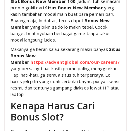
Slot Bonus New Member 100
. Jadi, ini tuh semacam
promo gokil dari
Situs Bonus New Member
yang
kasih tambahan modal main buat para pemain baru.
Bayangin aja, lo daftar, terus dapet
Bonus New
Member
yang bikin saldo lo makin tebel. Cocok
banget buat nyobain berbagai game tanpa takut
modal langsung ludes.
Makanya ga heran kalau sekarang makin banyak
Situs
Bonus New
Member
https://adventglobal.com/our-careers/
yang bersaing buat kasih promo paling menggiurkan.
Tapi hati-hati, ga semua situs tuh terpercaya. Lo
harus jeli pilih yang udah terbukti bayar, punya lisensi
resmi, dan tentunya gampang diakses lewat HP atau
laptop.
Kenapa Harus Cari
Bonus Slot?