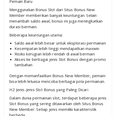
Pemain Baru
Menggunakan Bonus Slot dari Situs Bonus New
Member memberikan banyak keuntungan. Selain
menambah saldo awal, bonus ini juga meningkatkan
durasi bermain.
Beberapa keuntungan utama:
Saldo awal lebih besar untuk eksplorasi permainan
Kesempatan lebih tinggi mendapatkan maxwin
Risiko kerugian lebih rendah di awal bermain
Akses ke berbagai jenis Slot Bonus dengan promo
tambahan
Dengan memanfaatkan Bonus New Member, pemain
bisa lebih leluasa mencoba berbagai pola permainan.
H2 Jenis-Jenis Slot Bonus yang Paling Dicari
Dalam dunia permainan slot, terdapat beberapa jenis
Slot Bonus yang sering ditawarkan oleh Situs Bonus
New Member. Setiap jenis memiliki karakteristik
berbeda.