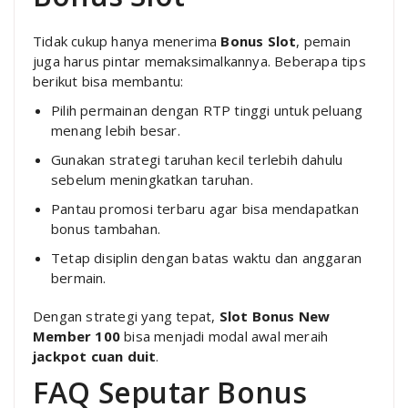
Tidak cukup hanya menerima
Bonus Slot
, pemain
juga harus pintar memaksimalkannya. Beberapa tips
berikut bisa membantu:
Pilih permainan dengan RTP tinggi untuk peluang
menang lebih besar.
Gunakan strategi taruhan kecil terlebih dahulu
sebelum meningkatkan taruhan.
Pantau promosi terbaru agar bisa mendapatkan
bonus tambahan.
Tetap disiplin dengan batas waktu dan anggaran
bermain.
Dengan strategi yang tepat,
Slot Bonus New
Member 100
bisa menjadi modal awal meraih
jackpot cuan duit
.
FAQ Seputar Bonus