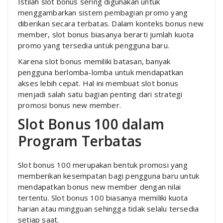
Istilah slot bonus sering digunakan untuk
menggambarkan sistem pembagian promo yang
diberikan secara terbatas. Dalam konteks bonus new
member, slot bonus biasanya berarti jumlah kuota
promo yang tersedia untuk pengguna baru.
Karena slot bonus memiliki batasan, banyak
pengguna berlomba-lomba untuk mendapatkan
akses lebih cepat. Hal ini membuat slot bonus
menjadi salah satu bagian penting dari strategi
promosi bonus new member.
Slot Bonus 100 dalam
Program Terbatas
Slot bonus 100 merupakan bentuk promosi yang
memberikan kesempatan bagi pengguna baru untuk
mendapatkan bonus new member dengan nilai
tertentu. Slot bonus 100 biasanya memiliki kuota
harian atau mingguan sehingga tidak selalu tersedia
setiap saat.