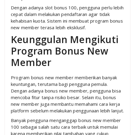
Dengan adanya slot bonus 100, pengguna perlu lebih
cepat dalam melakukan pendaftaran agar tidak
kehabisan kuota. Sistem ini membuat program bonus
new member terasa lebih eksklusif.
Keunggulan Mengikuti
Program Bonus New
Member
Program bonus new member memberikan banyak
keuntungan, terutama bagi pengguna pemula.
Dengan adanya bonus new member, pengguna bisa
mencoba fitur tanpa risiko besar. Selain itu, bonus
new member juga membantu memahami cara kerja
platform sebelum melakukan penggunaan lebih lanjut.
Banyak pengguna menganggap bonus new member
100 sebagai salah satu cara terbaik untuk memulai
karena memberikan nilai tambahan yang cukup