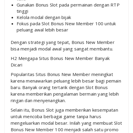
Gunakan Bonus Slot pada permainan dengan RTP
tinggi
Kelola modal dengan bijak
Fokus pada Slot Bonus New Member 100 untuk
peluang awal lebih besar
Dengan strategi yang tepat, Bonus New Member
bisa menjadi modal awal yang sangat membantu.
H2 Mengapa Situs Bonus New Member Banyak
Dicari
Popularitas Situs Bonus New Member meningkat
karena menawarkan peluang lebih besar bagi pemain
baru. Banyak orang tertarik dengan Slot Bonus
karena memberikan pengalaman bermain yang lebih
ringan dan menyenangkan.
Selain itu, Bonus Slot juga memberikan kesempatan
untuk mencoba berbagai game tanpa harus
mengeluarkan modal besar. Inilah yang membuat Slot
Bonus New Member 100 menjadi salah satu promo