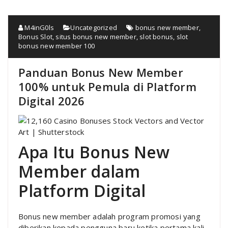
M4inG0ls
Uncategorized
bonus new member
,
Bonus Slot
,
situs bonus new member
,
slot bonus
,
slot
bonus new member 100
Panduan Bonus New Member
100% untuk Pemula di Platform
Digital 2026
Apa Itu Bonus New
Member dalam
Platform Digital
Bonus new member adalah program promosi yang
diberikan kepada pengguna baru ketika pertama kali