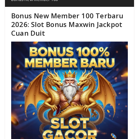
Bonus New Member 100 Terbaru
2026: Slot Bonus Maxwin Jackpot
Cuan Duit