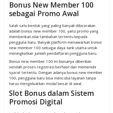
Bonus New Member 100
sebagai Promo Awal
Salah satu bentuk yang paling banyak dibicarakan
adalah bonus new member 100, yaitu promo yang
memberikan nilai tambahan tertentu kepada
pengguna baru. Banyak platform menawarkan bonus
new member 100 sebagai daya tarik utama untuk
meningkatkan jumlah pendaftaran pengguna baru.
Bonus new member 100 ini biasanya diberikan
setelah proses registrasi berhasil dan memenuhi
syarat tertentu. Dengan adanya bonus new member
100, pengguna baru bisa mencoba layanan tanpa
harus mengeluarkan modal besar di awal.
Slot Bonus dalam Sistem
Promosi Digital