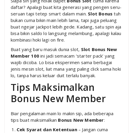
Siapa sih yang nolak dapet
Bonus Slot
cuma karena
daftar? Apalagi buat kita generasi yang pengen seru-
seruan tapi tetep smart dalam main.
Slot Bonus
tuh
bukan cuma bikin main lebih lama, tapi juga peluang
buat ngejar jackpot lebih gede. Kadang, satu spin aja
bisa bikin saldo lo langsung melambung, apalagi kalau
kombinasi hoki lagi on fire.
Buat yang baru masuk dunia slot,
Slot Bonus New
Member 100
ini jadi semacam ‘starter pack’ yang
wajib dicoba. Lo bisa eksperimen sama berbagai
jenis mesin slot, liat mana yang paling click sama hoki
lo, tanpa harus keluar duit terlalu banyak.
Tips Maksimalkan
Bonus New Member
Biar pengalaman main lo makin sip, ada beberapa
tips buat maksimalkan
Bonus New Member
:
Cek Syarat dan Ketentuan
– Jangan cuma