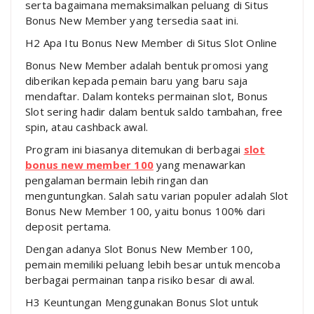
serta bagaimana memaksimalkan peluang di Situs
Bonus New Member yang tersedia saat ini.
H2 Apa Itu Bonus New Member di Situs Slot Online
Bonus New Member adalah bentuk promosi yang
diberikan kepada pemain baru yang baru saja
mendaftar. Dalam konteks permainan slot, Bonus
Slot sering hadir dalam bentuk saldo tambahan, free
spin, atau cashback awal.
Program ini biasanya ditemukan di berbagai
slot
bonus new member 100
yang menawarkan
pengalaman bermain lebih ringan dan
menguntungkan. Salah satu varian populer adalah Slot
Bonus New Member 100, yaitu bonus 100% dari
deposit pertama.
Dengan adanya Slot Bonus New Member 100,
pemain memiliki peluang lebih besar untuk mencoba
berbagai permainan tanpa risiko besar di awal.
H3 Keuntungan Menggunakan Bonus Slot untuk