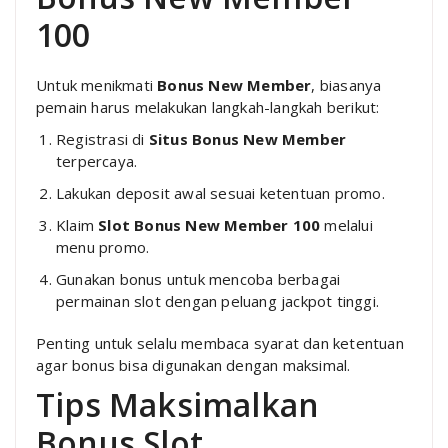
100
Untuk menikmati
Bonus New Member
, biasanya
pemain harus melakukan langkah-langkah berikut:
Registrasi di
Situs Bonus New Member
terpercaya.
Lakukan deposit awal sesuai ketentuan promo.
Klaim
Slot Bonus New Member 100
melalui
menu promo.
Gunakan bonus untuk mencoba berbagai
permainan slot dengan peluang jackpot tinggi.
Penting untuk selalu membaca syarat dan ketentuan
agar bonus bisa digunakan dengan maksimal.
Tips Maksimalkan
Bonus Slot