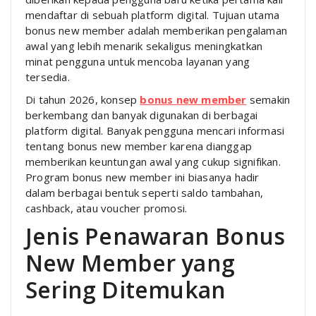
mendaftar di sebuah platform digital. Tujuan utama
bonus new member adalah memberikan pengalaman
awal yang lebih menarik sekaligus meningkatkan
minat pengguna untuk mencoba layanan yang
tersedia.
Di tahun 2026, konsep
bonus new member
semakin
berkembang dan banyak digunakan di berbagai
platform digital. Banyak pengguna mencari informasi
tentang bonus new member karena dianggap
memberikan keuntungan awal yang cukup signifikan.
Program bonus new member ini biasanya hadir
dalam berbagai bentuk seperti saldo tambahan,
cashback, atau voucher promosi.
Jenis Penawaran Bonus
New Member yang
Sering Ditemukan