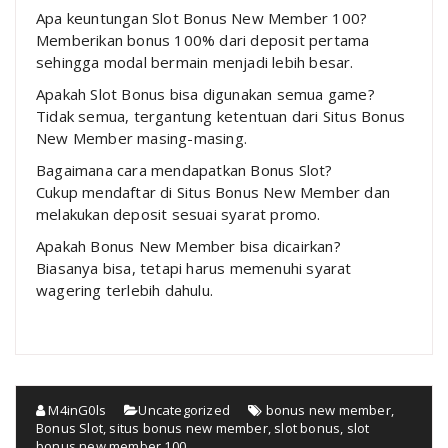
Apa keuntungan Slot Bonus New Member 100?
Memberikan bonus 100% dari deposit pertama
sehingga modal bermain menjadi lebih besar.
Apakah Slot Bonus bisa digunakan semua game?
Tidak semua, tergantung ketentuan dari Situs Bonus
New Member masing-masing.
Bagaimana cara mendapatkan Bonus Slot?
Cukup mendaftar di Situs Bonus New Member dan
melakukan deposit sesuai syarat promo.
Apakah Bonus New Member bisa dicairkan?
Biasanya bisa, tetapi harus memenuhi syarat
wagering terlebih dahulu.
M4inG0ls
Uncategorized
bonus new member
,
Bonus Slot
,
situs bonus new member
,
slot bonus
,
slot
bonus new member 100