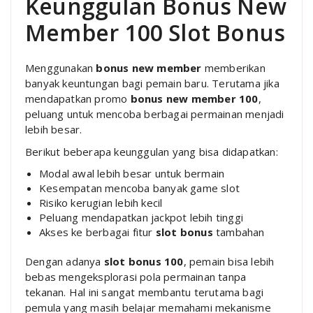
Keunggulan Bonus New
Member 100 Slot Bonus
Menggunakan
bonus new member
memberikan
banyak keuntungan bagi pemain baru. Terutama jika
mendapatkan promo
bonus new member 100
,
peluang untuk mencoba berbagai permainan menjadi
lebih besar.
Berikut beberapa keunggulan yang bisa didapatkan:
Modal awal lebih besar untuk bermain
Kesempatan mencoba banyak game slot
Risiko kerugian lebih kecil
Peluang mendapatkan jackpot lebih tinggi
Akses ke berbagai fitur
slot bonus
tambahan
Dengan adanya
slot bonus 100
, pemain bisa lebih
bebas mengeksplorasi pola permainan tanpa
tekanan. Hal ini sangat membantu terutama bagi
pemula yang masih belajar memahami mekanisme