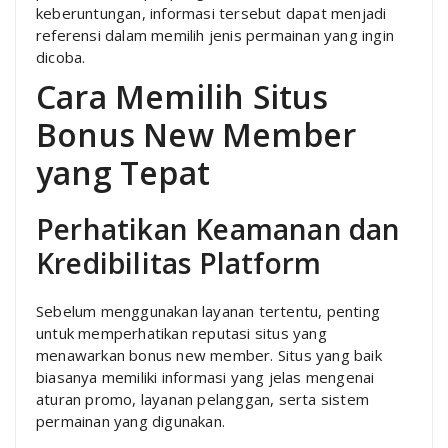
keberuntungan, informasi tersebut dapat menjadi
referensi dalam memilih jenis permainan yang ingin
dicoba.
Cara Memilih Situs
Bonus New Member
yang Tepat
Perhatikan Keamanan dan
Kredibilitas Platform
Sebelum menggunakan layanan tertentu, penting
untuk memperhatikan reputasi situs yang
menawarkan bonus new member. Situs yang baik
biasanya memiliki informasi yang jelas mengenai
aturan promo, layanan pelanggan, serta sistem
permainan yang digunakan.