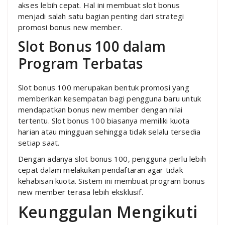
akses lebih cepat. Hal ini membuat slot bonus
menjadi salah satu bagian penting dari strategi
promosi bonus new member.
Slot Bonus 100 dalam
Program Terbatas
Slot bonus 100 merupakan bentuk promosi yang
memberikan kesempatan bagi pengguna baru untuk
mendapatkan bonus new member dengan nilai
tertentu. Slot bonus 100 biasanya memiliki kuota
harian atau mingguan sehingga tidak selalu tersedia
setiap saat.
Dengan adanya slot bonus 100, pengguna perlu lebih
cepat dalam melakukan pendaftaran agar tidak
kehabisan kuota. Sistem ini membuat program bonus
new member terasa lebih eksklusif.
Keunggulan Mengikuti