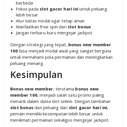
berbeda
Fokus pada
slot gacor hari ini
untuk peluang
lebih besar
Atur batas modal agar tetap aman
Manfaatkan free spin dari
slot bonus
Jangan terburu-buru mengejar jackpot
Dengan strategi yang tepat,
bonus new member
100
bisa menjadi modal awal yang sangat berguna
untuk memahami pola permainan dan meningkatkan
peluang menang.
Kesimpulan
Bonus new member
, terutama
bonus new
member 100
, menjadi salah satu promo paling
menarik dalam dunia slot online. Dengan tambahan
slot bonus
dan peluang dari
slot gacor hari ini
,
pemain memiliki kesempatan lebih besar untuk
menikmati permainan sekaligus mengejar jackpot.