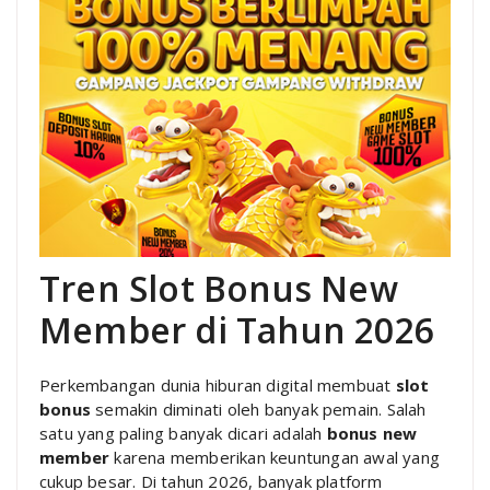
Tren Slot Bonus New
Member di Tahun 2026
Perkembangan dunia hiburan digital membuat
slot
bonus
semakin diminati oleh banyak pemain. Salah
satu yang paling banyak dicari adalah
bonus new
member
karena memberikan keuntungan awal yang
cukup besar. Di tahun 2026, banyak platform