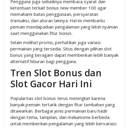
Pengguna juga sebaiknya membaca syarat dan
ketentuan terkait bonus new member 100 agar
memahami batas penggunaan, persyaratan
transaksi, dan aturan lainnya. Hal ini membantu
pemain mendapatkan pengalaman yang lebih nyaman
saat menggunakan fitur bonus.
Selain melihat promo, perhatikan juga variasi
permainan yang tersedia. Situs dengan pilihan slot
bonus yang beragam dapat memberikan lebih banyak
alternatif hiburan bagi pengguna.
Tren Slot Bonus dan
Slot Gacor Hari Ini
Popularitas slot bonus terus meningkat karena
banyak pemain tertarik dengan fitur tambahan yang
ditawarkan. Berbagai jenis permainan baru hadir
dengan tema, tampilan, dan mekanisme berbeda
untuk memberikan pengalaman yang lebih bervariasi.