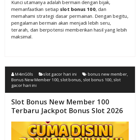
Kunci utamanya adalah bermain dengan bijak,
memanfaatkan setiap
slot bonus 100
, dan
memahami strategi dasar permainan. Dengan begitu,
pengalaman bermain akan menjadi lebih seru,
terarah, dan berpotensi memberikan hasil yang lebih
maksimal.
M4inG0ls
slot gacor hari ini
bonus new member
,
Bonus New Member 100
,
slot bonus
,
slot bonus 100
,
slot
gacor hari ini
Slot Bonus New Member 100
Terbaru Jackpot Bonus Slot 2026