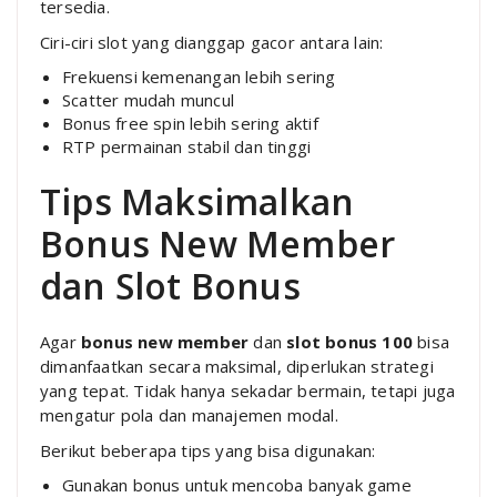
tersedia.
Ciri-ciri slot yang dianggap gacor antara lain:
Frekuensi kemenangan lebih sering
Scatter mudah muncul
Bonus free spin lebih sering aktif
RTP permainan stabil dan tinggi
Tips Maksimalkan
Bonus New Member
dan Slot Bonus
Agar
bonus new member
dan
slot bonus 100
bisa
dimanfaatkan secara maksimal, diperlukan strategi
yang tepat. Tidak hanya sekadar bermain, tetapi juga
mengatur pola dan manajemen modal.
Berikut beberapa tips yang bisa digunakan:
Gunakan bonus untuk mencoba banyak game