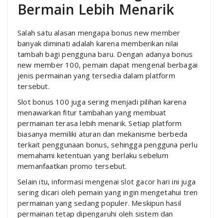
Bermain Lebih Menarik
Salah satu alasan mengapa bonus new member
banyak diminati adalah karena memberikan nilai
tambah bagi pengguna baru. Dengan adanya bonus
new member 100, pemain dapat mengenal berbagai
jenis permainan yang tersedia dalam platform
tersebut.
Slot bonus 100 juga sering menjadi pilihan karena
menawarkan fitur tambahan yang membuat
permainan terasa lebih menarik. Setiap platform
biasanya memiliki aturan dan mekanisme berbeda
terkait penggunaan bonus, sehingga pengguna perlu
memahami ketentuan yang berlaku sebelum
memanfaatkan promo tersebut.
Selain itu, informasi mengenai slot gacor hari ini juga
sering dicari oleh pemain yang ingin mengetahui tren
permainan yang sedang populer. Meskipun hasil
permainan tetap dipengaruhi oleh sistem dan