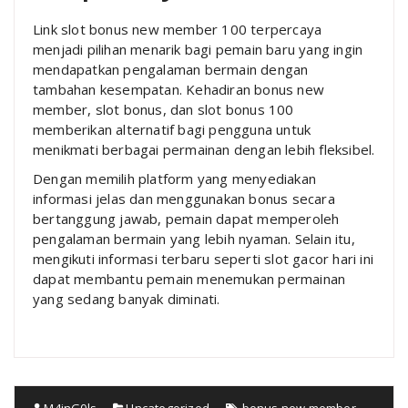
Link slot bonus new member 100 terpercaya
menjadi pilihan menarik bagi pemain baru yang ingin
mendapatkan pengalaman bermain dengan
tambahan kesempatan. Kehadiran bonus new
member, slot bonus, dan slot bonus 100
memberikan alternatif bagi pengguna untuk
menikmati berbagai permainan dengan lebih fleksibel.
Dengan memilih platform yang menyediakan
informasi jelas dan menggunakan bonus secara
bertanggung jawab, pemain dapat memperoleh
pengalaman bermain yang lebih nyaman. Selain itu,
mengikuti informasi terbaru seperti slot gacor hari ini
dapat membantu pemain menemukan permainan
yang sedang banyak diminati.