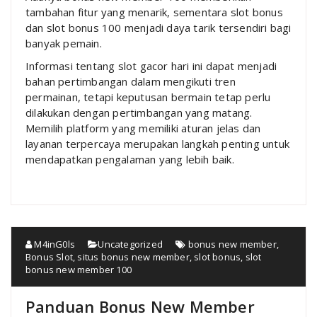
tambahan fitur yang menarik, sementara slot bonus
dan slot bonus 100 menjadi daya tarik tersendiri bagi
banyak pemain.
Informasi tentang slot gacor hari ini dapat menjadi
bahan pertimbangan dalam mengikuti tren
permainan, tetapi keputusan bermain tetap perlu
dilakukan dengan pertimbangan yang matang.
Memilih platform yang memiliki aturan jelas dan
layanan terpercaya merupakan langkah penting untuk
mendapatkan pengalaman yang lebih baik.
M4inG0ls
Uncategorized
bonus new member
,
Bonus Slot
,
situs bonus new member
,
slot bonus
,
slot
bonus new member 100
Panduan Bonus New Member