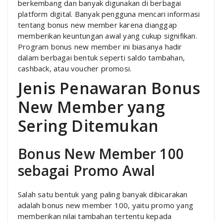
berkembang dan banyak digunakan di berbagai
platform digital. Banyak pengguna mencari informasi
tentang bonus new member karena dianggap
memberikan keuntungan awal yang cukup signifikan.
Program bonus new member ini biasanya hadir
dalam berbagai bentuk seperti saldo tambahan,
cashback, atau voucher promosi.
Jenis Penawaran Bonus
New Member yang
Sering Ditemukan
Bonus New Member 100
sebagai Promo Awal
Salah satu bentuk yang paling banyak dibicarakan
adalah bonus new member 100, yaitu promo yang
memberikan nilai tambahan tertentu kepada