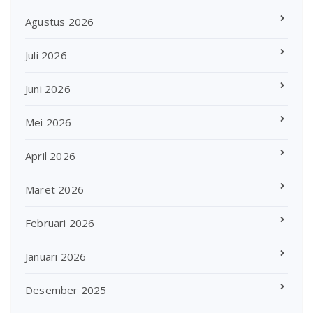
Agustus 2026
Juli 2026
Juni 2026
Mei 2026
April 2026
Maret 2026
Februari 2026
Januari 2026
Desember 2025