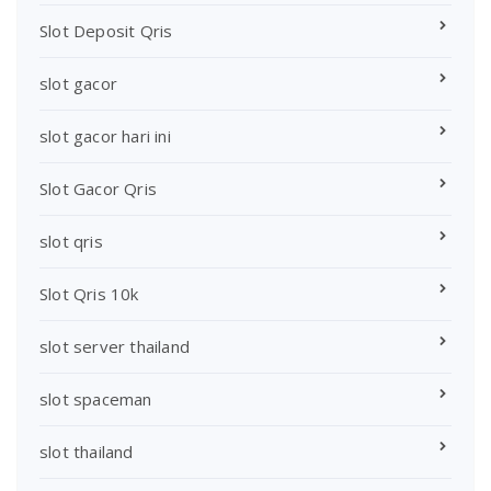
Slot Deposit Qris
slot gacor
slot gacor hari ini
Slot Gacor Qris
slot qris
Slot Qris 10k
slot server thailand
slot spaceman
slot thailand