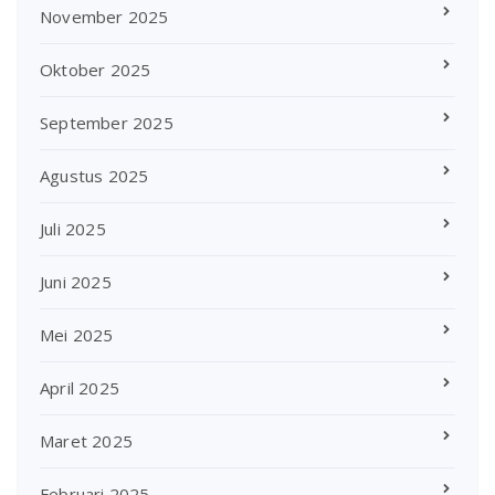
November 2025
Oktober 2025
September 2025
Agustus 2025
Juli 2025
Juni 2025
Mei 2025
April 2025
Maret 2025
Februari 2025