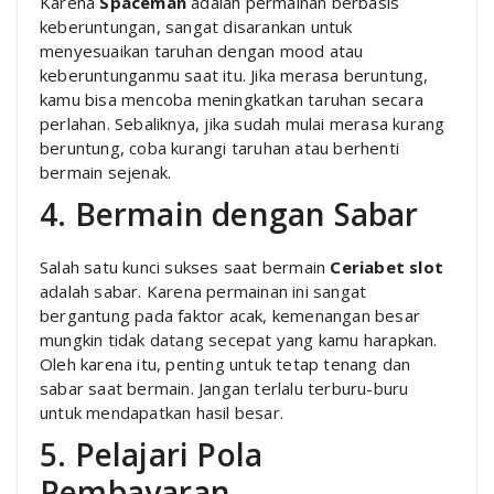
Karena
Spaceman
adalah permainan berbasis
keberuntungan, sangat disarankan untuk
menyesuaikan taruhan dengan mood atau
keberuntunganmu saat itu. Jika merasa beruntung,
kamu bisa mencoba meningkatkan taruhan secara
perlahan. Sebaliknya, jika sudah mulai merasa kurang
beruntung, coba kurangi taruhan atau berhenti
bermain sejenak.
4. Bermain dengan Sabar
Salah satu kunci sukses saat bermain
Ceriabet slot
adalah sabar. Karena permainan ini sangat
bergantung pada faktor acak, kemenangan besar
mungkin tidak datang secepat yang kamu harapkan.
Oleh karena itu, penting untuk tetap tenang dan
sabar saat bermain. Jangan terlalu terburu-buru
untuk mendapatkan hasil besar.
5. Pelajari Pola
Pembayaran