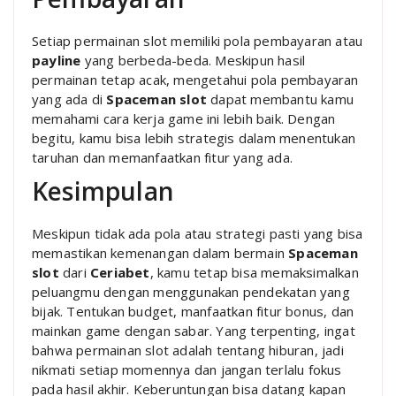
Setiap permainan slot memiliki pola pembayaran atau
payline
yang berbeda-beda. Meskipun hasil
permainan tetap acak, mengetahui pola pembayaran
yang ada di
Spaceman slot
dapat membantu kamu
memahami cara kerja game ini lebih baik. Dengan
begitu, kamu bisa lebih strategis dalam menentukan
taruhan dan memanfaatkan fitur yang ada.
Kesimpulan
Meskipun tidak ada pola atau strategi pasti yang bisa
memastikan kemenangan dalam bermain
Spaceman
slot
dari
Ceriabet
, kamu tetap bisa memaksimalkan
peluangmu dengan menggunakan pendekatan yang
bijak. Tentukan budget, manfaatkan fitur bonus, dan
mainkan game dengan sabar. Yang terpenting, ingat
bahwa permainan slot adalah tentang hiburan, jadi
nikmati setiap momennya dan jangan terlalu fokus
pada hasil akhir. Keberuntungan bisa datang kapan