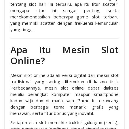
tentang slot hari ini terbaru, apa itu fitur scatter,
mengapa fitur ini sangat penting, serta
merekomendasikan beberapa game slot terbaru
yang memiliki scatter dengan frekuensi kemunculan
yang tinggi.
Apa Itu Mesin Slot
Online?
Mesin slot online adalah versi digital dari mesin slot
tradisional yang sering ditemukan di kasino fisik.
Perbedaannya, mesin slot online dapat diakses
melalui perangkat komputer maupun smartphone
kapan saja dan di mana saja. Game ini dirancang
dengan berbagai tema menarik, grafis yang
menawan, serta fitur bonus yang inovatif.
Setiap mesin slot memiliki struktur gulungan (reels),
garis pembayaran (paylines), simbol-simbol tertentu,