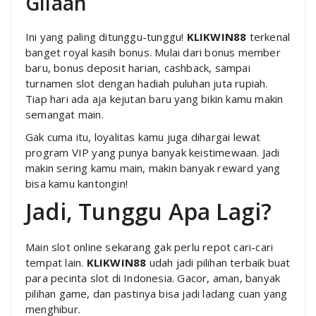
Gilaan
Ini yang paling ditunggu-tunggu!
KLIKWIN88
terkenal
banget royal kasih bonus. Mulai dari bonus member
baru, bonus deposit harian, cashback, sampai
turnamen slot dengan hadiah puluhan juta rupiah.
Tiap hari ada aja kejutan baru yang bikin kamu makin
semangat main.
Gak cuma itu, loyalitas kamu juga dihargai lewat
program VIP yang punya banyak keistimewaan. Jadi
makin sering kamu main, makin banyak reward yang
bisa kamu kantongin!
Jadi, Tunggu Apa Lagi?
Main slot online sekarang gak perlu repot cari-cari
tempat lain.
KLIKWIN88
udah jadi pilihan terbaik buat
para pecinta slot di Indonesia. Gacor, aman, banyak
pilihan game, dan pastinya bisa jadi ladang cuan yang
menghibur.