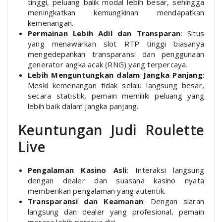
tinggi, peluang balik modal lebih besar, sehingga
meningkatkan kemungkinan mendapatkan
kemenangan.
Permainan Lebih Adil dan Transparan
: Situs
yang menawarkan slot RTP tinggi biasanya
mengedepankan transparansi dan penggunaan
generator angka acak (RNG) yang terpercaya.
Lebih Menguntungkan dalam Jangka Panjang
:
Meski kemenangan tidak selalu langsung besar,
secara statistik, pemain memiliki peluang yang
lebih baik dalam jangka panjang.
Keuntungan Judi Roulette
Live
Pengalaman Kasino Asli
: Interaksi langsung
dengan dealer dan suasana kasino nyata
memberikan pengalaman yang autentik.
Transparansi dan Keamanan
: Dengan siaran
langsung dan dealer yang profesional, pemain
merasa lebih percaya diri.