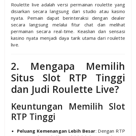
Roulette live adalah versi permainan roulette yang
disiarkan secara langsung dari studio atau kasino
nyata. Pemain dapat berinteraksi dengan dealer
secara langsung melalui fitur chat dan melihat
permainan secara real-time. Keaslian dan sensasi
kasino nyata menjadi daya tarik utama dari roulette
live.
2. Mengapa Memilih
Situs Slot RTP Tinggi
dan Judi Roulette Live?
Keuntungan Memilih Slot
RTP Tinggi
Peluang Kemenangan Lebih Besar
: Dengan RTP