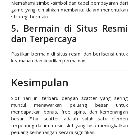
Memahami simbol-simbol dan tabel pembayaran dari
game yang dimainkan membantu dalam menentukan
strategi bermain.
5. Bermain di Situs Resmi
dan Terpercaya
Pastikan bermain di situs resmi dan berlisensi untuk
keamanan dan keadilan permainan.
Kesimpulan
Slot hari ini terbaru dengan scatter yang sering
muncul menawarkan peluang besar untuk
mendapatkan bonus, free spins, dan kemenangan
besar. Fitur scatter adalah salah satu elemen
terpenting dalam mesin slot yang bisa meningkatkan
peluang kemenangan secara signifikan.