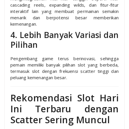
cascading reels, expanding wilds, dan fitur-fitur
interaktif lain yang membuat permainan semakin
menarik dan berpotensi besar memberikan
kemenangan.
4. Lebih Banyak Variasi dan
Pilihan
Pengembang game terus berinovasi, sehingga
pemain memiliki banyak pilihan slot yang berbeda,
termasuk slot dengan frekuensi scatter tinggi dan
peluang kemenangan besar.
Rekomendasi Slot Hari
Ini Terbaru dengan
Scatter Sering Muncul