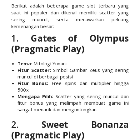
Berikut adalah beberapa game slot terbaru yang
saat ini populer dan dikenal memiliki scatter yang
sering muncul, serta menawarkan peluang
kemenangan besar:
1.
Gates of Olympus
(Pragmatic Play)
Tema:
Mitologi Yunani
Fitur Scatter:
Simbol Gambar Zeus yang sering
muncul di berbagai posisi
Fitur Bonus:
Free spins dan multiplier hingga
500x
Mengapa Pilih:
Scatter yang sering muncul dan
fitur bonus yang melimpah membuat game ini
sangat menarik dan menguntungkan.
2.
Sweet Bonanza
(Pragmatic Play)