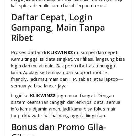
kali spin, adrenalin kamu bakal terpacu terus!
Daftar Cepat, Login
Gampang, Main Tanpa
Ribet
Proses daftar di
KLIKWIN88
itu simpel dan cepet.
Kamu tinggal isi data singkat, verifikasi, langsung bisa
login dan mulai main. Gak perlu ribet atau nunggu
lama. Apalagi sistemnya udah support mobile-
friendly, jadi mau main dari HP, tablet, atau laptop—
semuanya bisa lancar jaya.
Login ke
KLIKWIN88
juga aman banget. Dengan
sistem keamanan canggih dan enkripsi data, semua
info kamu dijamin aman. Jadi kamu bisa fokus main
tanpa khawatir hal-hal yang nggak diinginkan.
Bonus dan Promo Gila-