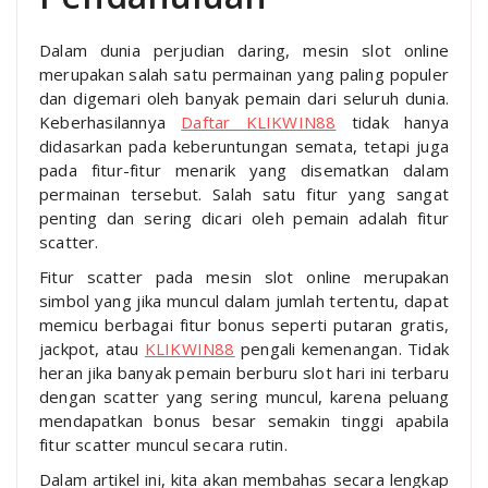
Dalam dunia perjudian daring, mesin slot online
merupakan salah satu permainan yang paling populer
dan digemari oleh banyak pemain dari seluruh dunia.
Keberhasilannya
Daftar KLIKWIN88
tidak hanya
didasarkan pada keberuntungan semata, tetapi juga
pada fitur-fitur menarik yang disematkan dalam
permainan tersebut. Salah satu fitur yang sangat
penting dan sering dicari oleh pemain adalah fitur
scatter.
Fitur scatter pada mesin slot online merupakan
simbol yang jika muncul dalam jumlah tertentu, dapat
memicu berbagai fitur bonus seperti putaran gratis,
jackpot, atau
KLIKWIN88
pengali kemenangan. Tidak
heran jika banyak pemain berburu slot hari ini terbaru
dengan scatter yang sering muncul, karena peluang
mendapatkan bonus besar semakin tinggi apabila
fitur scatter muncul secara rutin.
Dalam artikel ini, kita akan membahas secara lengkap