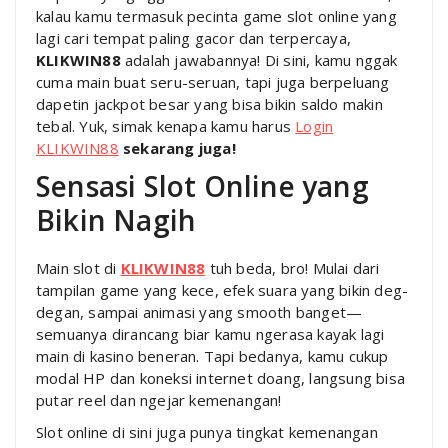
kalau kamu termasuk pecinta game slot online yang
lagi cari tempat paling gacor dan terpercaya,
KLIKWIN88
adalah jawabannya! Di sini, kamu nggak
cuma main buat seru-seruan, tapi juga berpeluang
dapetin jackpot besar yang bisa bikin saldo makin
tebal. Yuk, simak kenapa kamu harus
Login
KLIKWIN88
sekarang juga!
Sensasi Slot Online yang
Bikin Nagih
Main slot di
KLIKWIN88
tuh beda, bro! Mulai dari
tampilan game yang kece, efek suara yang bikin deg-
degan, sampai animasi yang smooth banget—
semuanya dirancang biar kamu ngerasa kayak lagi
main di kasino beneran. Tapi bedanya, kamu cukup
modal HP dan koneksi internet doang, langsung bisa
putar reel dan ngejar kemenangan!
Slot online di sini juga punya tingkat kemenangan