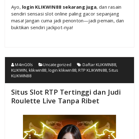
Ayo,
login KLIKWIN88 sekarang juga
, dan rasain
sendiri sensasi slot online paling gacor sepanjang
masa! Jangan cuma jadi penonton—jadi pemain, dan
buktikan sendiri jackpot-nya!
M4inG0ls
Uncategorized
Daftar KLIKWIN88
,
KLIKWIN
,
klikwin88
,
login klikwin88
,
RTP KLIKWIN88
,
Situs
KLIKWIN88
Situs Slot RTP Tertinggi dan Judi
Roulette Live Tanpa Ribet