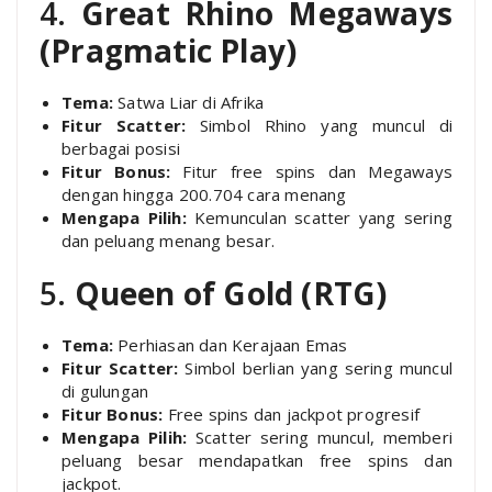
4.
Great Rhino Megaways
(Pragmatic Play)
Tema:
Satwa Liar di Afrika
Fitur Scatter:
Simbol Rhino yang muncul di
berbagai posisi
Fitur Bonus:
Fitur free spins dan Megaways
dengan hingga 200.704 cara menang
Mengapa Pilih:
Kemunculan scatter yang sering
dan peluang menang besar.
5.
Queen of Gold (RTG)
Tema:
Perhiasan dan Kerajaan Emas
Fitur Scatter:
Simbol berlian yang sering muncul
di gulungan
Fitur Bonus:
Free spins dan jackpot progresif
Mengapa Pilih:
Scatter sering muncul, memberi
peluang besar mendapatkan free spins dan
jackpot.