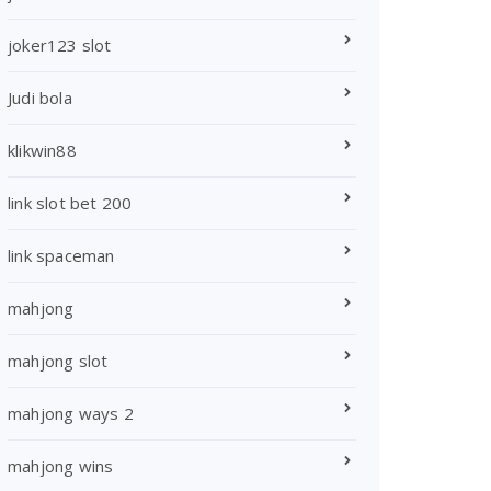
joker123 slot
Judi bola
klikwin88
link slot bet 200
link spaceman
mahjong
mahjong slot
mahjong ways 2
mahjong wins