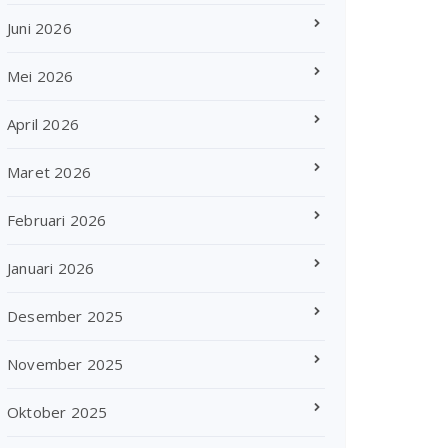
Juni 2026
Mei 2026
April 2026
Maret 2026
Februari 2026
Januari 2026
Desember 2025
November 2025
Oktober 2025