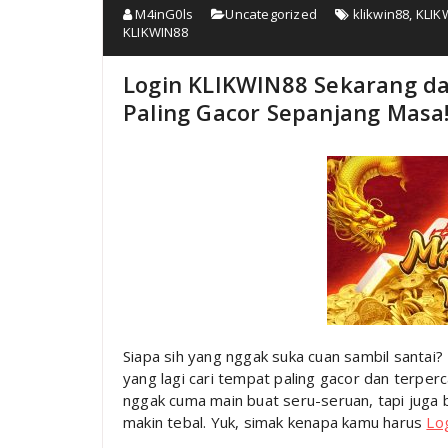
M4inG0ls
Uncategorized
klikwin88
,
KLIKW
KLIKWIN88
Login KLIKWIN88 Sekarang da
Paling Gacor Sepanjang Masa
Siapa sih yang nggak suka cuan sambil santai?
yang lagi cari tempat paling gacor dan terper
nggak cuma main buat seru-seruan, tapi juga b
makin tebal. Yuk, simak kenapa kamu harus
Lo