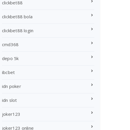
clickbet88
clickbet88 bola
clickbet88 login
cmd368
depo 5k
ibcbet
idn poker
idn slot
joker123
joker123 online