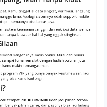
pet. Kamu tinggal isi data singkat, verifikasi, langsung
au nunggu lama. Apalagi sistemnya udah support mobile-
laptop—semuanya bisa lancar jaya.
n sistem keamanan canggih dan enkripsi data, semua
ain tanpa khawatir hal-hal yang nggak diinginkan.
Gilaan
erkenal banget royal kasih bonus. Mulai dari bonus
, sampai turnamen slot dengan hadiah puluhan juta
ikin kamu makin semangat main.
wat program VIP yang punya banyak keistimewaan. Jadi
 yang bisa kamu kantongin!
i?
cari tempat lain.
KLIKWIN88
udah jadi pilihan terbaik
an, banyak pilihan game, dan pastinya bisa jadi ladang