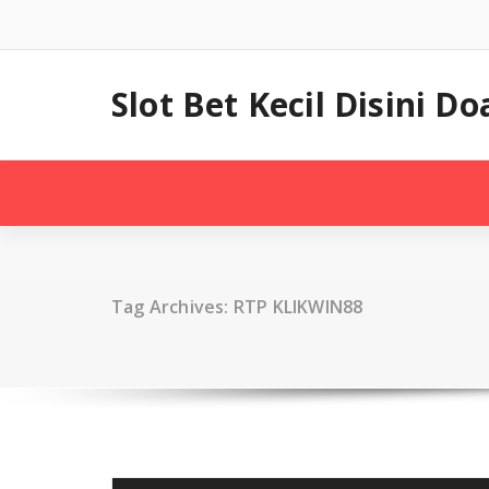
Skip
to
content
Slot Bet Kecil Disini
Tag Archives: RTP KLIKWIN88