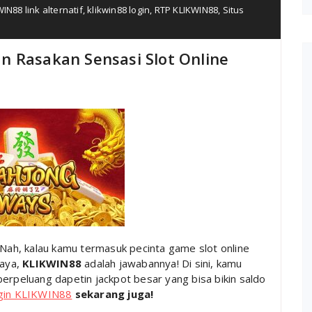
IN88 link alternatif
,
klikwin88 login
,
RTP KLIKWIN88
,
Situs
n Rasakan Sensasi Slot Online
!
 Nah, kalau kamu termasuk pecinta game slot online
caya,
KLIKWIN88
adalah jawabannya! Di sini, kamu
erpeluang dapetin jackpot besar yang bisa bikin saldo
gin KLIKWIN88
sekarang juga!