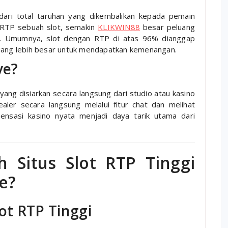
dari total taruhan yang dikembalikan kepada pemain
i RTP sebuah slot, semakin
KLIKWIN88
besar peluang
a. Umumnya, slot dengan RTP di atas 96% dianggap
luang lebih besar untuk mendapatkan kemenangan.
ve?
 yang disiarkan secara langsung dari studio atau kasino
aler secara langsung melalui fitur chat dan melihat
sensasi kasino nyata menjadi daya tarik utama dari
 Situs Slot RTP Tinggi
ve?
ot RTP Tinggi