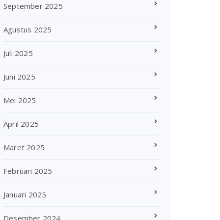
September 2025
Agustus 2025
Juli 2025
Juni 2025
Mei 2025
April 2025
Maret 2025
Februari 2025
Januari 2025
Desember 2024