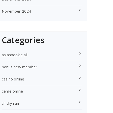
November 2024
Categories
asianbookie all
bonus new member
casino online
ceme online
chicky run