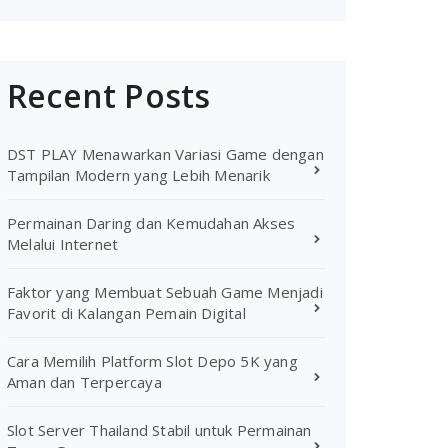
Recent Posts
DST PLAY Menawarkan Variasi Game dengan
Tampilan Modern yang Lebih Menarik
Permainan Daring dan Kemudahan Akses
Melalui Internet
Faktor yang Membuat Sebuah Game Menjadi
Favorit di Kalangan Pemain Digital
Cara Memilih Platform Slot Depo 5K yang
Aman dan Terpercaya
Slot Server Thailand Stabil untuk Permainan