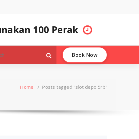
unakan 100 Perak
Book Now
Home
/
Posts tagged "slot depo 5rb"