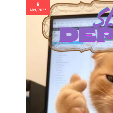
8
Mei, 2026