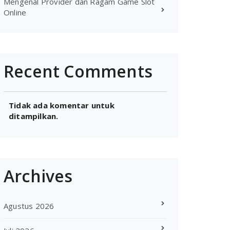
Mengenal Provider dan Ragam Game Slot
Online
Recent Comments
Tidak ada komentar untuk
ditampilkan.
Archives
Agustus 2026