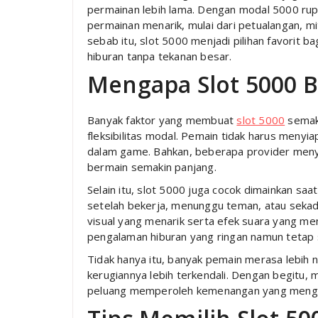
permainan lebih lama. Dengan modal 5000 ru
permainan menarik, mulai dari petualangan, mi
sebab itu, slot 5000 menjadi pilihan favorit 
hiburan tanpa tekanan besar.
Mengapa Slot 5000 
Banyak faktor yang membuat
slot 5000
semaki
fleksibilitas modal. Pemain tidak harus menyia
dalam game. Bahkan, beberapa provider men
bermain semakin panjang.
Selain itu, slot 5000 juga cocok dimainkan saat
setelah bekerja, menunggu teman, atau sekad
visual yang menarik serta efek suara yang 
pengalaman hiburan yang ringan namun tetap 
Tidak hanya itu, banyak pemain merasa lebih 
kerugiannya lebih terkendali. Dengan begitu, m
peluang memperoleh kemenangan yang meng