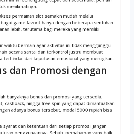
tuk menikmatinya.
akses permainan slot semakin mudah melalui
erbagai game favorit hanya dengan beberapa sentuhan
nan lebih, terutama bagi mereka yang memiliki
r waktu bermain agar aktivitas ini tidak mengganggu
ain secara santai dan terkontrol justru membuat
 terhindar dari keputusan emosional yang merugikan.
s dan Promosi dengan
alah banyaknya bonus dan promosi yang tersedia.
 cashback, hingga free spin yang dapat dimanfaatkan
gan adanya bonus tersebut, modal 5000 rupiah bisa
 syarat dan ketentuan dari setiap promosi. Jangan
 aturan penggunaannya. Sebab, pemahaman yang baik