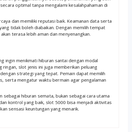
ecara optimal tanpa mengalami kesalahpahaman di
ercaya dan memiliki reputasi baik. Keamanan data serta
yang tidak boleh diabaikan. Dengan memilih tempat
 akan terasa lebih aman dan menyenangkan.
ang ingin menikmati hiburan santai dengan modal
ringan, slot jenis ini juga memberikan peluang
 dengan strategi yang tepat. Pemain dapat memilih
s, serta mengatur waktu bermain agar pengalaman
kan sebagai hiburan semata, bukan sebagai cara utama
an kontrol yang baik, slot 5000 bisa menjadi aktivitas
kan sensasi keuntungan yang menarik.