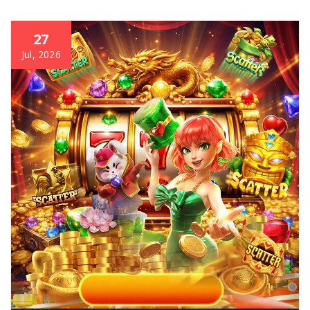
27
Jul, 2026