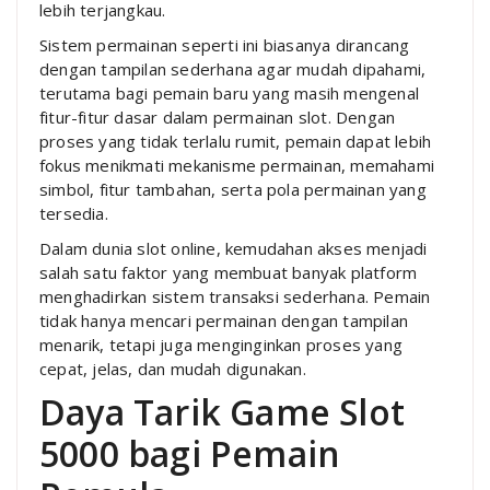
lebih terjangkau.
Sistem permainan seperti ini biasanya dirancang
dengan tampilan sederhana agar mudah dipahami,
terutama bagi pemain baru yang masih mengenal
fitur-fitur dasar dalam permainan slot. Dengan
proses yang tidak terlalu rumit, pemain dapat lebih
fokus menikmati mekanisme permainan, memahami
simbol, fitur tambahan, serta pola permainan yang
tersedia.
Dalam dunia slot online, kemudahan akses menjadi
salah satu faktor yang membuat banyak platform
menghadirkan sistem transaksi sederhana. Pemain
tidak hanya mencari permainan dengan tampilan
menarik, tetapi juga menginginkan proses yang
cepat, jelas, dan mudah digunakan.
Daya Tarik Game Slot
5000 bagi Pemain