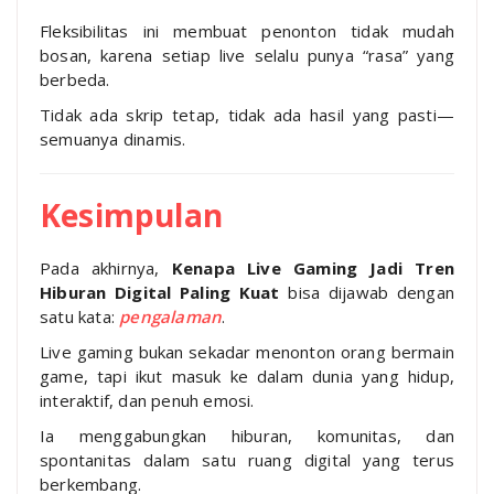
Fleksibilitas ini membuat penonton tidak mudah
bosan, karena setiap live selalu punya “rasa” yang
berbeda.
Tidak ada skrip tetap, tidak ada hasil yang pasti—
semuanya dinamis.
Kesimpulan
Pada akhirnya,
Kenapa Live Gaming Jadi Tren
Hiburan Digital Paling Kuat
bisa dijawab dengan
satu kata:
pengalaman
.
Live gaming bukan sekadar menonton orang bermain
game, tapi ikut masuk ke dalam dunia yang hidup,
interaktif, dan penuh emosi.
Ia menggabungkan hiburan, komunitas, dan
spontanitas dalam satu ruang digital yang terus
berkembang.