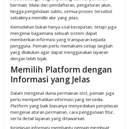
bermain. Mulai dari pendaftaran, pengaturan akun,
hingga pengelolaan saldo, semua proses tersebut
sebaiknya memiliki alur yang jelas.
Kemudahan bukan hanya soal kecepatan, tetapi juga
mengenai bagaimana sebuah sistem dapat
memberikan informasi yang transparan kepada
pengguna. Pemain perlu memahami setiap langkah
yang dilakukan agar dapat menggunakan layanan
dengan lebih bijak.
Memilih Platform dengan
Informasi yang Jelas
Dalam mengenal dunia permainan slot, pemain juga
perlu memperhatikan informasi yang tersedia.
Platform yang baik biasanya menyediakan penjelasan
mengenai aturan permainan, cara penggunaan fitur,
serta detail layanan yang ditawarkan.
Kejelasan informasi membantu pemain membuat