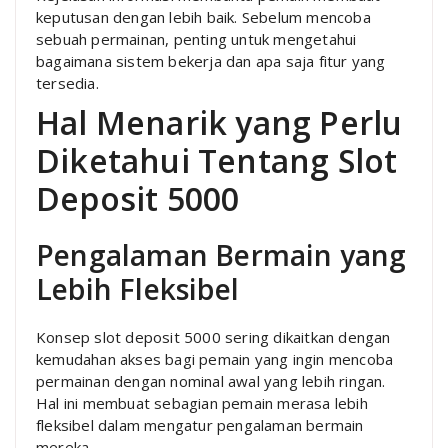
keputusan dengan lebih baik. Sebelum mencoba
sebuah permainan, penting untuk mengetahui
bagaimana sistem bekerja dan apa saja fitur yang
tersedia.
Hal Menarik yang Perlu
Diketahui Tentang Slot
Deposit 5000
Pengalaman Bermain yang
Lebih Fleksibel
Konsep slot deposit 5000 sering dikaitkan dengan
kemudahan akses bagi pemain yang ingin mencoba
permainan dengan nominal awal yang lebih ringan.
Hal ini membuat sebagian pemain merasa lebih
fleksibel dalam mengatur pengalaman bermain
mereka.