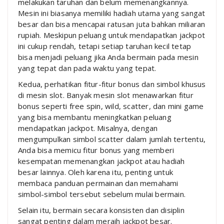
melakukan taruhan dan belum memenangkannya.
Mesin ini biasanya memiliki hadiah utama yang sangat
besar dan bisa mencapai ratusan juta bahkan miliaran
rupiah. Meskipun peluang untuk mendapatkan jackpot
ini cukup rendah, tetapi setiap taruhan kecil tetap
bisa menjadi peluang jika Anda bermain pada mesin
yang tepat dan pada waktu yang tepat.
Kedua, perhatikan fitur-fitur bonus dan simbol khusus
di mesin slot. Banyak mesin slot menawarkan fitur
bonus seperti free spin, wild, scatter, dan mini game
yang bisa membantu meningkatkan peluang
mendapatkan jackpot. Misalnya, dengan
mengumpulkan simbol scatter dalam jumlah tertentu,
Anda bisa memicu fitur bonus yang memberi
kesempatan memenangkan jackpot atau hadiah
besar lainnya. Oleh karena itu, penting untuk
membaca panduan permainan dan memahami
simbol-simbol tersebut sebelum mulai bermain.
Selain itu, bermain secara konsisten dan disiplin
sangat penting dalam meraih jackpot besar.