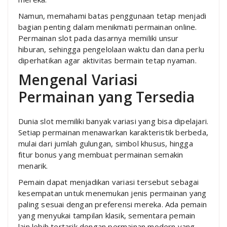
Namun, memahami batas penggunaan tetap menjadi
bagian penting dalam menikmati permainan online.
Permainan slot pada dasarnya memiliki unsur
hiburan, sehingga pengelolaan waktu dan dana perlu
diperhatikan agar aktivitas bermain tetap nyaman.
Mengenal Variasi
Permainan yang Tersedia
Dunia slot memiliki banyak variasi yang bisa dipelajari.
Setiap permainan menawarkan karakteristik berbeda,
mulai dari jumlah gulungan, simbol khusus, hingga
fitur bonus yang membuat permainan semakin
menarik.
Pemain dapat menjadikan variasi tersebut sebagai
kesempatan untuk menemukan jenis permainan yang
paling sesuai dengan preferensi mereka. Ada pemain
yang menyukai tampilan klasik, sementara pemain
lain lebih tertarik dengan permainan modern yang