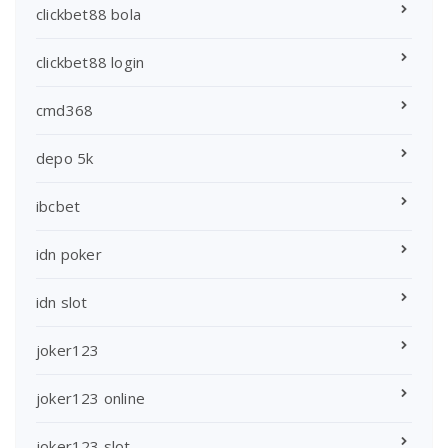
clickbet88 bola
clickbet88 login
cmd368
depo 5k
ibcbet
idn poker
idn slot
joker123
joker123 online
joker123 slot