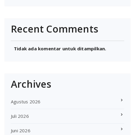
Recent Comments
Tidak ada komentar untuk ditampilkan.
Archives
Agustus 2026
Juli 2026
Juni 2026