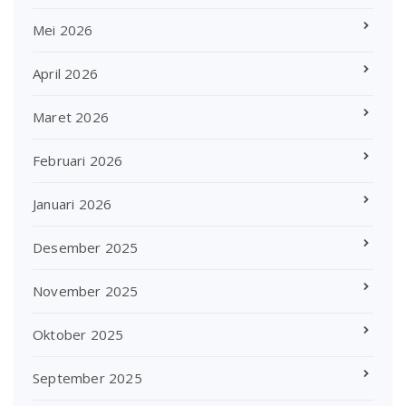
Mei 2026
April 2026
Maret 2026
Februari 2026
Januari 2026
Desember 2025
November 2025
Oktober 2025
September 2025