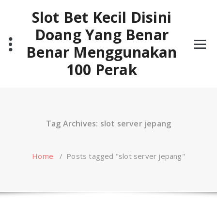
Skip
Slot Bet Kecil Disini
to
content
Doang Yang Benar
Benar Menggunakan
100 Perak
Tag Archives: slot server jepang
Home
/
Posts tagged "slot server jepang"