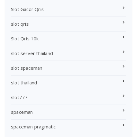
Slot Gacor Qris
slot qris
Slot Qris 10k
slot server thailand
slot spaceman
slot thailand
slot777
spaceman
spaceman pragmatic