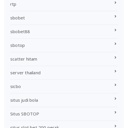
rtp
sbobet
sbobet88
sbotop
scatter hitam
server thailand
sicbo
situs judi bola
Situs SBOTOP
situs slot bet 200 perak