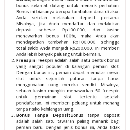
bonus selamat datang untuk menarik perhatian.
Bonus ini biasanya berupa tambahan dana di akun
Anda setelah melakukan deposit pertama.
Misalnya, jika Anda mendaftar dan melakukan
deposit sebesar Rp100.000, dan kasino
menawarkan bonus 100%, maka Anda akan
mendapatkan tambahan Rp100.000, sehingga
total saldo Anda menjadi Rp200.000. Ini memberi
Anda lebih banyak peluang untuk bermain.
Freespin
Freespin adalah salah satu bentuk bonus
yang sangat populer di kalangan pemain slot.
Dengan bonus ini, pemain dapat memutar mesin
slot untuk sejumlah putaran tanpa harus
menggunakan uang mereka sendiri. Misalnya,
sebuah kasino mungkin menawarkan 50 freespin
untuk permainan slot tertentu setelah
pendaftaran. Ini memberi peluang untuk menang
tanpa risiko kehilangan uang.
Bonus Tanpa Deposit
Bonus tanpa deposit
adalah salah satu tawaran paling menarik bagi
pemain baru. Dengan jenis bonus ini, Anda tidak