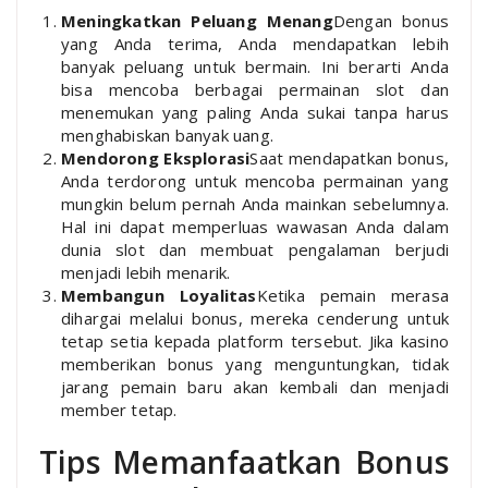
Meningkatkan Peluang Menang
Dengan bonus
yang Anda terima, Anda mendapatkan lebih
banyak peluang untuk bermain. Ini berarti Anda
bisa mencoba berbagai permainan slot dan
menemukan yang paling Anda sukai tanpa harus
menghabiskan banyak uang.
Mendorong Eksplorasi
Saat mendapatkan bonus,
Anda terdorong untuk mencoba permainan yang
mungkin belum pernah Anda mainkan sebelumnya.
Hal ini dapat memperluas wawasan Anda dalam
dunia slot dan membuat pengalaman berjudi
menjadi lebih menarik.
Membangun Loyalitas
Ketika pemain merasa
dihargai melalui bonus, mereka cenderung untuk
tetap setia kepada platform tersebut. Jika kasino
memberikan bonus yang menguntungkan, tidak
jarang pemain baru akan kembali dan menjadi
member tetap.
Tips Memanfaatkan Bonus