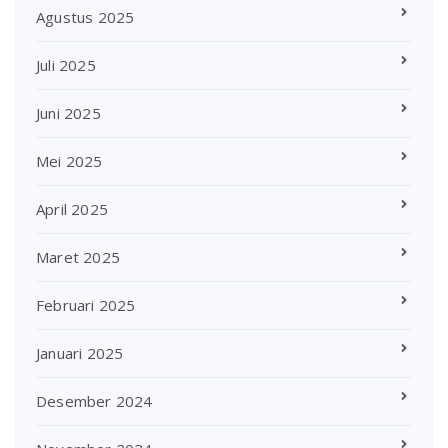
Agustus 2025
Juli 2025
Juni 2025
Mei 2025
April 2025
Maret 2025
Februari 2025
Januari 2025
Desember 2024