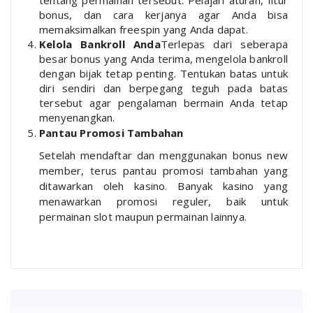
bonus, dan cara kerjanya agar Anda bisa
memaksimalkan freespin yang Anda dapat.
Kelola Bankroll Anda
Terlepas dari seberapa
besar bonus yang Anda terima, mengelola bankroll
dengan bijak tetap penting. Tentukan batas untuk
diri sendiri dan berpegang teguh pada batas
tersebut agar pengalaman bermain Anda tetap
menyenangkan.
Pantau Promosi Tambahan
Setelah mendaftar dan menggunakan bonus new
member, terus pantau promosi tambahan yang
ditawarkan oleh kasino. Banyak kasino yang
menawarkan promosi reguler, baik untuk
permainan slot maupun permainan lainnya.