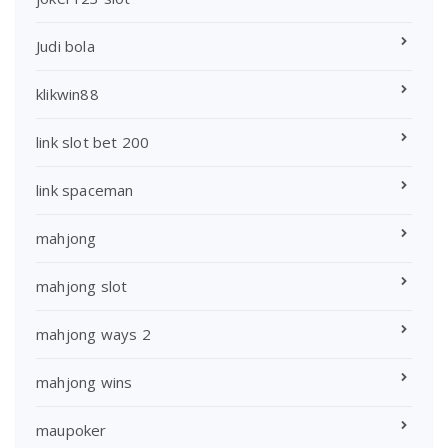
Judi bola
klikwin88
link slot bet 200
link spaceman
mahjong
mahjong slot
mahjong ways 2
mahjong wins
maupoker