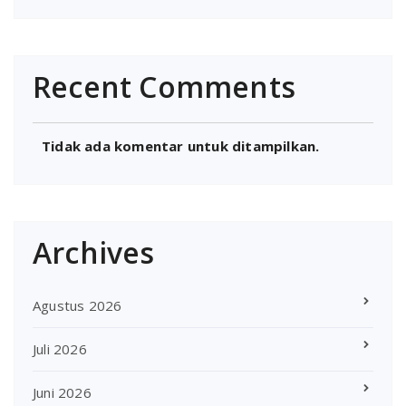
Recent Comments
Tidak ada komentar untuk ditampilkan.
Archives
Agustus 2026
Juli 2026
Juni 2026