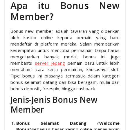
Apa itu Bonus New
Member?
Bonus new member adalah tawaran yang diberikan
oleh kasino online kepada pemain yang baru
mendaftar di platform mereka. Selain memberikan
kesempatan untuk mencoba permainan tanpa harus
mengeluarkan banyak modal, bonus ini juga
membantu
server jepang
pemain baru untuk lebih
memahami cara kerja permainan, khususnya slot.
Tipe bonus ini biasanya termasuk dalam kategori
bonus selamat datang dan bisa beragam, mulai dari
bonus deposit, freespin, hingga cashback.
Jenis-Jenis Bonus New
Member
Bonus Selamat Datang (Welcome
Bonus)
Sebagian besar kasino online menawarkan