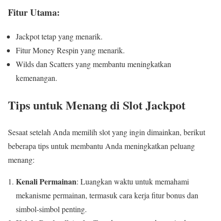
Fitur Utama:
Jackpot tetap yang menarik.
Fitur Money Respin yang menarik.
Wilds dan Scatters yang membantu meningkatkan
kemenangan.
Tips untuk Menang di Slot Jackpot
Sesaat setelah Anda memilih slot yang ingin dimainkan, berikut
beberapa tips untuk membantu Anda meningkatkan peluang
menang:
Kenali Permainan
: Luangkan waktu untuk memahami
mekanisme permainan, termasuk cara kerja fitur bonus dan
simbol-simbol penting.