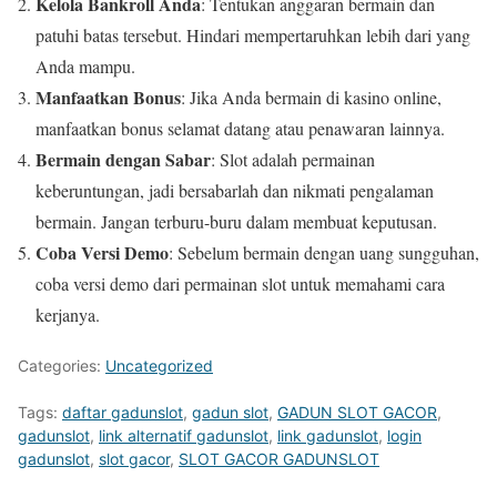
Kelola Bankroll Anda
: Tentukan anggaran bermain dan
patuhi batas tersebut. Hindari mempertaruhkan lebih dari yang
Anda mampu.
Manfaatkan Bonus
: Jika Anda bermain di kasino online,
manfaatkan bonus selamat datang atau penawaran lainnya.
Bermain dengan Sabar
: Slot adalah permainan
keberuntungan, jadi bersabarlah dan nikmati pengalaman
bermain. Jangan terburu-buru dalam membuat keputusan.
Coba Versi Demo
: Sebelum bermain dengan uang sungguhan,
coba versi demo dari permainan slot untuk memahami cara
kerjanya.
Categories:
Uncategorized
Tags:
daftar gadunslot
,
gadun slot
,
GADUN SLOT GACOR
,
gadunslot
,
link alternatif gadunslot
,
link gadunslot
,
login
gadunslot
,
slot gacor
,
SLOT GACOR GADUNSLOT