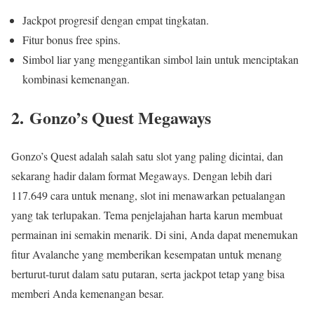
Jackpot progresif dengan empat tingkatan.
Fitur bonus free spins.
Simbol liar yang menggantikan simbol lain untuk menciptakan
kombinasi kemenangan.
2.
Gonzo’s Quest Megaways
Gonzo’s Quest adalah salah satu slot yang paling dicintai, dan
sekarang hadir dalam format Megaways. Dengan lebih dari
117.649 cara untuk menang, slot ini menawarkan petualangan
yang tak terlupakan. Tema penjelajahan harta karun membuat
permainan ini semakin menarik. Di sini, Anda dapat menemukan
fitur Avalanche yang memberikan kesempatan untuk menang
berturut-turut dalam satu putaran, serta jackpot tetap yang bisa
memberi Anda kemenangan besar.