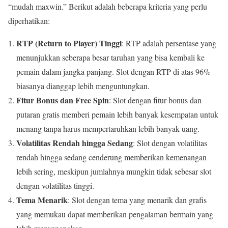
“mudah maxwin.” Berikut adalah beberapa kriteria yang perlu
diperhatikan:
RTP (Return to Player) Tinggi
: RTP adalah persentase yang
menunjukkan seberapa besar taruhan yang bisa kembali ke
pemain dalam jangka panjang. Slot dengan RTP di atas 96%
biasanya dianggap lebih menguntungkan.
Fitur Bonus dan Free Spin
: Slot dengan fitur bonus dan
putaran gratis memberi pemain lebih banyak kesempatan untuk
menang tanpa harus mempertaruhkan lebih banyak uang.
Volatilitas Rendah hingga Sedang
: Slot dengan volatilitas
rendah hingga sedang cenderung memberikan kemenangan
lebih sering, meskipun jumlahnya mungkin tidak sebesar slot
dengan volatilitas tinggi.
Tema Menarik
: Slot dengan tema yang menarik dan grafis
yang memukau dapat memberikan pengalaman bermain yang