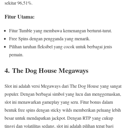
sekitar 96,51%.
Fitur Utama:
Fitur Tumble yang membawa kemenangan berturut-turut.
Free Spins dengan pengganda yang menarik.
Pilihan taruhan fleksibel yang cocok untuk berbagai jenis
pemain.
4.
The Dog House Megaways
Slot ini adalah versi Megaways dari The Dog House yang sangat
populer. Dengan berbagai simbol yang lucu dan menggemaskan,
slot ini menawarkan gameplay yang seru. Fitur bonus dalam
bentuk free spins dengan sticky wilds memberikan peluang lebih
besar untuk mendapatkan jackpot. Dengan RTP yang cukup
tinggi dan volatilitas sedang, slot ini adalah pilihan tepat bagi