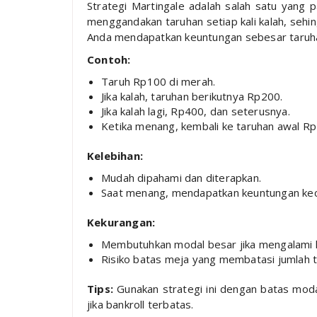
Strategi Martingale adalah salah satu yang 
menggandakan taruhan setiap kali kalah, sehi
Anda mendapatkan keuntungan sebesar taruha
Contoh:
Taruh Rp100 di merah.
Jika kalah, taruhan berikutnya Rp200.
Jika kalah lagi, Rp400, dan seterusnya.
Ketika menang, kembali ke taruhan awal R
Kelebihan:
Mudah dipahami dan diterapkan.
Saat menang, mendapatkan keuntungan kecil
Kekurangan:
Membutuhkan modal besar jika mengalami k
Risiko batas meja yang membatasi jumlah t
Tips:
Gunakan strategi ini dengan batas moda
jika bankroll terbatas.