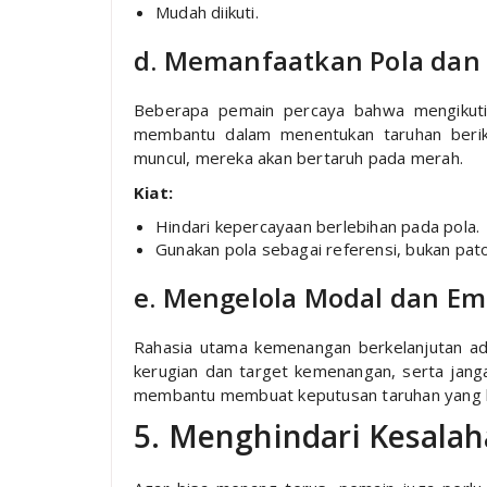
Mudah diikuti.
d. Memanfaatkan Pola dan
Beberapa pemain percaya bahwa mengikuti
membantu dalam menentukan taruhan beriku
muncul, mereka akan bertaruh pada merah.
Kiat:
Hindari kepercayaan berlebihan pada pola.
Gunakan pola sebagai referensi, bukan pato
e. Mengelola Modal dan Em
Rahasia utama kemenangan berkelanjutan ada
kerugian dan target kemenangan, serta janga
membantu membuat keputusan taruhan yang lebi
5. Menghindari Kesala