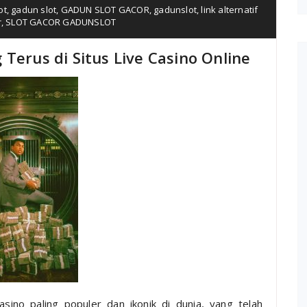
ot
,
gadun slot
,
GADUN SLOT GACOR
,
gadunslot
,
link alternatif
r
,
SLOT GACOR GADUNSLOT
Terus di Situs Live Casino Online
asino paling populer dan ikonik di dunia, yang telah