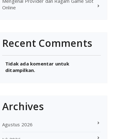
Mengenal Provider dan Ragam Game Slot
Online
Recent Comments
Tidak ada komentar untuk
ditampilkan.
Archives
Agustus 2026