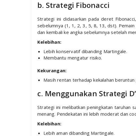
b. Strategi Fibonacci
Strategi ini didasarkan pada deret Fibonacc
sebelumnya (1, 1, 2, 3, 5, 8, 13, dst). Pemai
dan kembali ke angka sebelumnya setelah me
Kelebihan:
Lebih konservatif dibanding Martingale.
Membantu mengatur risiko.
Kekurangan:
Masih rentan terhadap kekalahan beruntun 
c. Menggunakan Strategi D
Strategi ini melibatkan peningkatan taruhan s
menang. Pendekatan ini lebih moderat dan co
Kelebihan:
Lebih aman dibanding Martingale.