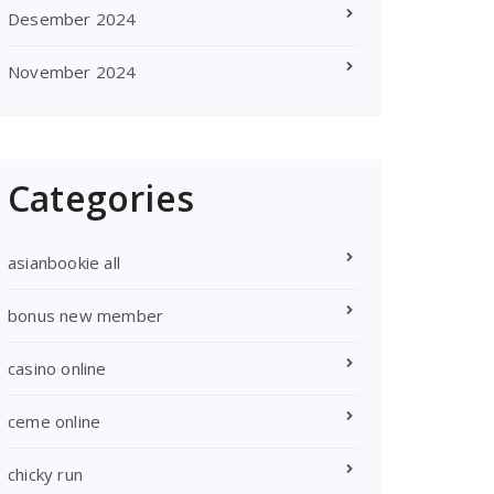
Desember 2024
November 2024
Categories
asianbookie all
bonus new member
casino online
ceme online
chicky run