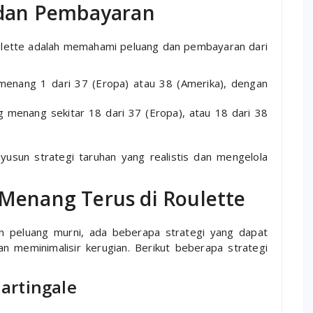
dan Pembayaran
oulette adalah memahami peluang dan pembayaran dari
enang 1 dari 37 (Eropa) atau 38 (Amerika), dengan
 menang sekitar 18 dari 37 (Eropa), atau 18 dari 38
sun strategi taruhan yang realistis dan mengelola
 Menang Terus di Roulette
an peluang murni, ada beberapa strategi yang dapat
meminimalisir kerugian. Berikut beberapa strategi
artingale