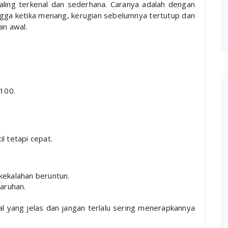
paling terkenal dan sederhana. Caranya adalah dengan
ngga ketika menang, kerugian sebelumnya tertutup dan
n awal.
p100.
 tetapi cepat.
ekalahan beruntun.
aruhan.
l yang jelas dan jangan terlalu sering menerapkannya