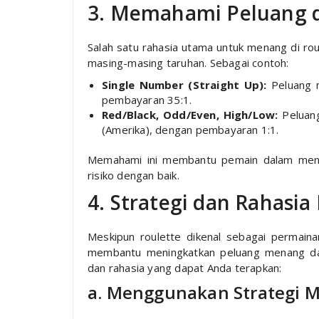
3. Memahami Peluang 
Salah satu rahasia utama untuk menang di r
masing-masing taruhan. Sebagai contoh:
Single Number (Straight Up):
Peluang m
pembayaran 35:1.
Red/Black, Odd/Even, High/Low:
Peluang
(Amerika), dengan pembayaran 1:1.
Memahami ini membantu pemain dalam menyu
risiko dengan baik.
4. Strategi dan Rahasia
Meskipun roulette dikenal sebagai permain
membantu meningkatkan peluang menang dan 
dan rahasia yang dapat Anda terapkan:
a. Menggunakan Strategi M