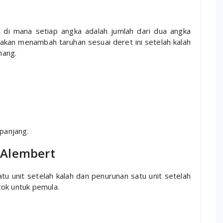
i, di mana setiap angka adalah jumlah dari dua angka
n akan menambah taruhan sesuai deret ini setelah kalah
nang.
panjang.
’Alembert
atu unit setelah kalah dan penurunan satu unit setelah
cok untuk pemula.